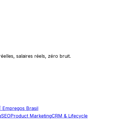
elles, salaires réels, zéro bruit.

Empregos Brasil
g
SEO
Product Marketing
CRM & Lifecycle