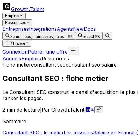
Growth
.
Talent
Emplois
Ressources
Entreprises
Integrations
Agents
New
Docs
Search jobs, companies, roles...
⌘K
Search
⌘K
🇫🇷
France
Connexion
Publier une offre
Accueil
/
Emplois
/
Ressources
Fiche métier
consultant seo
consultant seo salaire
Consultant SEO : fiche metier
Le Consultant SEO construit le canal d'acquisition le plus r
ranker les pages.
2
min de lecture
|
Par Growth.Talent
|
Sommaire
Consultant SEO : le metier
Les missions
Salaire en France 