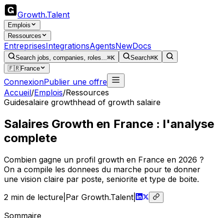
Growth
.
Talent
Emplois
Ressources
Entreprises
Integrations
Agents
New
Docs
Search jobs, companies, roles...
⌘K
Search
⌘K
🇫🇷
France
Connexion
Publier une offre
Accueil
/
Emplois
/
Ressources
Guide
salaire growth
head of growth salaire
Salaires Growth en France : l'analyse
complete
Combien gagne un profil growth en France en 2026 ?
On a compile les donnees du marche pour te donner
une vision claire par poste, seniorite et type de boite.
2
min de lecture
|
Par Growth.Talent
|
Sommaire