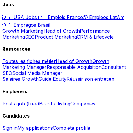
Jobs
🇺🇸
USA Jobs
🇫🇷
Emplois France
🌎
Empleos LatAm
🇧🇷
Empregos Brasil
Growth Marketing
Head of Growth
Performance
Marketing
SEO
Product Marketing
CRM & Lifecycle
Ressources
Toutes les fiches métier
Head of Growth
Growth
Marketing Manager
Responsable Acquisition
Consultant
SEO
Social Media Manager
Salaires Growth
Guide Equity
Réussir son entretien
Employers
Post a job (free)
Boost a listing
Companies
Candidates
Sign in
My applications
Complete profile