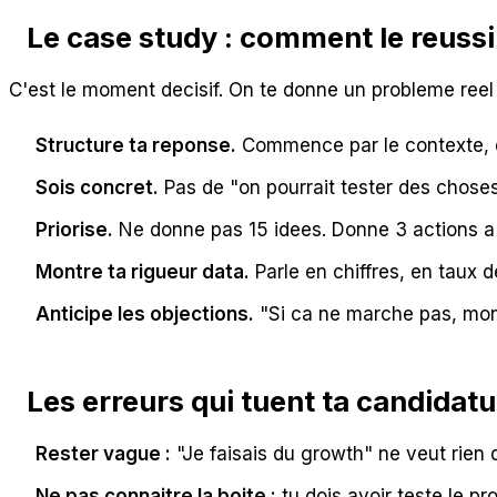
Le case study : comment le reussi
C'est le moment decisif. On te donne un probleme reel e
Structure ta reponse.
Commence par le contexte, de
Sois concret.
Pas de "on pourrait tester des choses
Priorise.
Ne donne pas 15 idees. Donne 3 actions a f
Montre ta rigueur data.
Parle en chiffres, en taux 
Anticipe les objections.
"Si ca ne marche pas, mon 
Les erreurs qui tuent ta candidatu
Rester vague :
"Je faisais du growth" ne veut rien 
Ne pas connaitre la boite :
tu dois avoir teste le pr