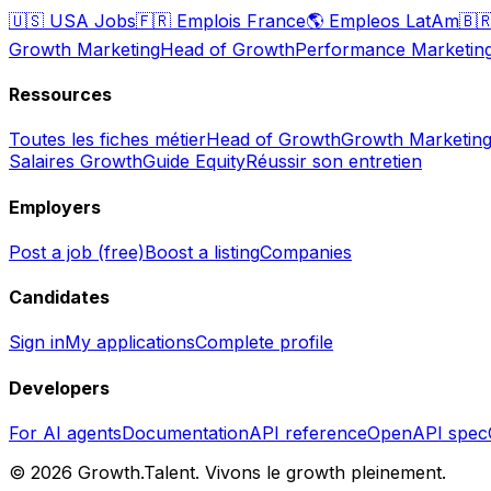
🇺🇸
USA Jobs
🇫🇷
Emplois France
🌎
Empleos LatAm
🇧
Growth Marketing
Head of Growth
Performance Marketin
Ressources
Toutes les fiches métier
Head of Growth
Growth Marketin
Salaires Growth
Guide Equity
Réussir son entretien
Employers
Post a job (free)
Boost a listing
Companies
Candidates
Sign in
My applications
Complete profile
Developers
For AI agents
Documentation
API reference
OpenAPI spec
©
2026
Growth.Talent.
Vivons le growth pleinement.