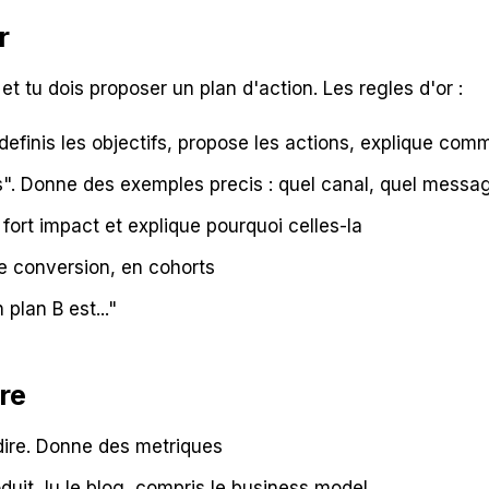
r
t tu dois proposer un plan d'action. Les regles d'or :
finis les objectifs, propose les actions, explique co
". Donne des exemples precis : quel canal, quel messag
ort impact et explique pourquoi celles-la
de conversion, en cohorts
plan B est..."
re
dire. Donne des metriques
oduit, lu le blog, compris le business model