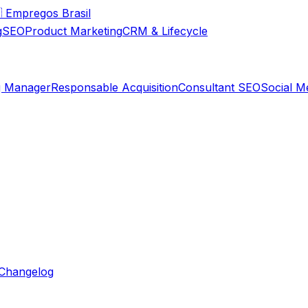

Empregos Brasil
g
SEO
Product Marketing
CRM & Lifecycle
g Manager
Responsable Acquisition
Consultant SEO
Social M
Changelog