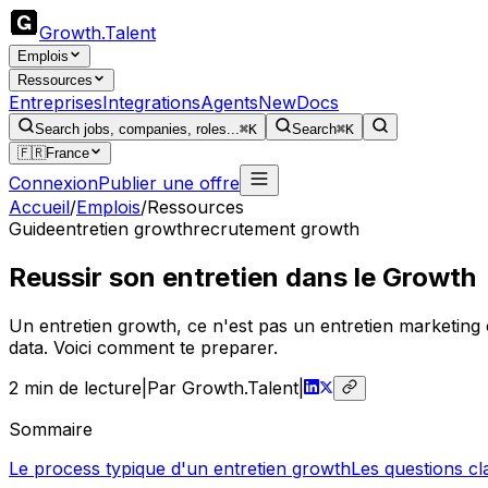
Growth
.
Talent
Emplois
Ressources
Entreprises
Integrations
Agents
New
Docs
Search jobs, companies, roles...
⌘K
Search
⌘K
🇫🇷
France
Connexion
Publier une offre
Accueil
/
Emplois
/
Ressources
Guide
entretien growth
recrutement growth
Reussir son entretien dans le Growth
Un entretien growth, ce n'est pas un entretien marketing 
data. Voici comment te preparer.
2
min de lecture
|
Par Growth.Talent
|
Sommaire
Le process typique d'un entretien growth
Les questions cl