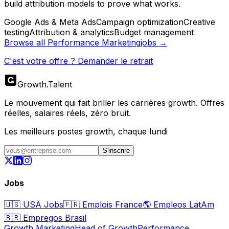
build attribution models to prove what works.
Google Ads & Meta Ads
Campaign optimization
Creative
testing
Attribution & analytics
Budget management
Browse all
Performance Marketing
jobs →
C'est votre offre ? Demander le retrait
Growth
.
Talent
Le mouvement qui fait briller les carrières growth. Offres
réelles, salaires réels, zéro bruit.
Les meilleurs postes growth, chaque lundi
S'inscrire
Jobs
🇺🇸
USA Jobs
🇫🇷
Emplois France
🌎
Empleos LatAm
🇧🇷
Empregos Brasil
Growth Marketing
Head of Growth
Performance