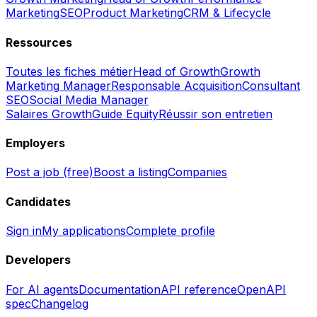
Marketing
SEO
Product Marketing
CRM & Lifecycle
Ressources
Toutes les fiches métier
Head of Growth
Growth
Marketing Manager
Responsable Acquisition
Consultant
SEO
Social Media Manager
Salaires Growth
Guide Equity
Réussir son entretien
Employers
Post a job (free)
Boost a listing
Companies
Candidates
Sign in
My applications
Complete profile
Developers
For AI agents
Documentation
API reference
OpenAPI
spec
Changelog