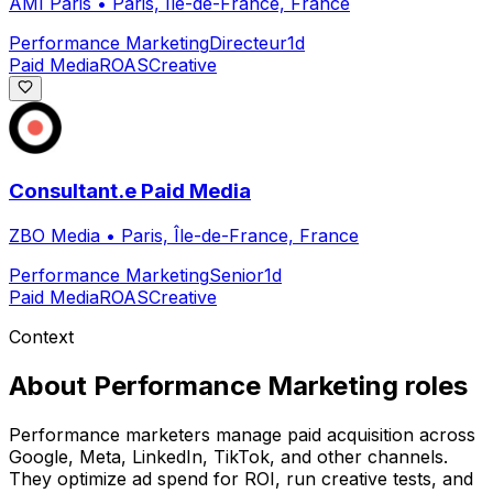
AMI Paris
•
Paris, Île-de-France, France
Performance Marketing
Directeur
1d
Paid Media
ROAS
Creative
Consultant.e Paid Media
ZBO Media
•
Paris, Île-de-France, France
Performance Marketing
Senior
1d
Paid Media
ROAS
Creative
Context
About
Performance Marketing
roles
Performance marketers manage paid acquisition across
Google, Meta, LinkedIn, TikTok, and other channels.
They optimize ad spend for ROI, run creative tests, and