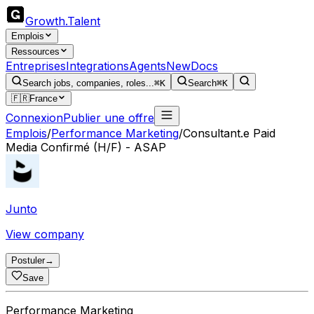
Growth
.
Talent
Emplois
Ressources
Entreprises
Integrations
Agents
New
Docs
Search jobs, companies, roles...
⌘K
Search
⌘K
🇫🇷
France
Connexion
Publier une offre
Emplois
/
Performance Marketing
/
Consultant.e Paid
Media Confirmé (H/F) - ASAP
Junto
View company
Postuler
→
Save
Performance Marketing