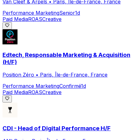
Van Cleef & Arpels
•
Paris, Île-de-France, France
Performance Marketing
Senior
1d
Paid Media
ROAS
Creative
Edtech, Responsable Marketing & Acquisition
(H/F)
Position Zéro
•
Paris, Île-de-France, France
Performance Marketing
Confirmé
1d
Paid Media
ROAS
Creative
CDI - Head of Digital Performance H/F