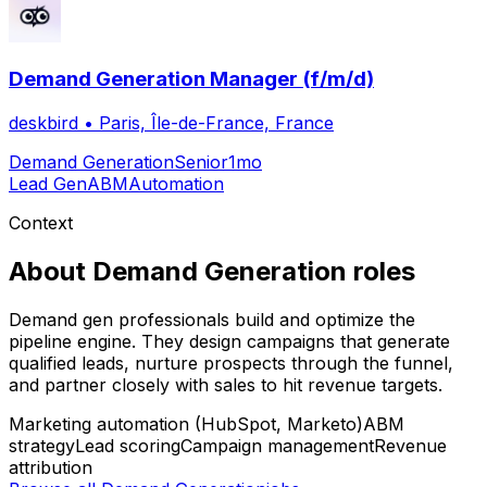
Demand Generation Manager (f/m/d)
deskbird
•
Paris, Île-de-France, France
Demand Generation
Senior
1mo
Lead Gen
ABM
Automation
Context
About
Demand Generation
roles
Demand gen professionals build and optimize the
pipeline engine. They design campaigns that generate
qualified leads, nurture prospects through the funnel,
and partner closely with sales to hit revenue targets.
Marketing automation (HubSpot, Marketo)
ABM
strategy
Lead scoring
Campaign management
Revenue
attribution