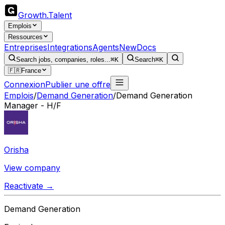
Growth
.
Talent
Emplois
Ressources
Entreprises
Integrations
Agents
New
Docs
Search jobs, companies, roles...
⌘K
Search
⌘K
🇫🇷
France
Connexion
Publier une offre
Emplois
/
Demand Generation
/
Demand Generation
Manager - H/F
Orisha
View company
Reactivate →
Demand Generation