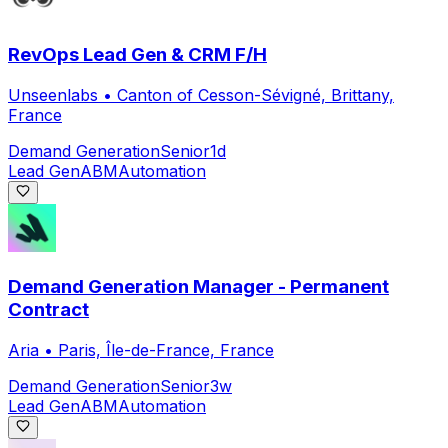
RevOps Lead Gen & CRM F/H
Unseenlabs
•
Canton of Cesson-Sévigné, Brittany,
France
Demand Generation
Senior
1d
Lead Gen
ABM
Automation
Demand Generation Manager - Permanent
Contract
Aria
•
Paris, Île-de-France, France
Demand Generation
Senior
3w
Lead Gen
ABM
Automation