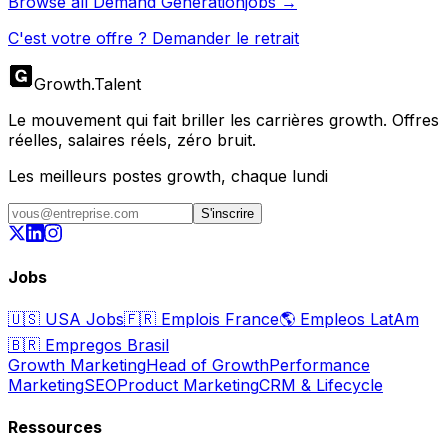
Browse all
Demand Generation
jobs →
C'est votre offre ? Demander le retrait
Growth
.
Talent
Le mouvement qui fait briller les carrières growth. Offres
réelles, salaires réels, zéro bruit.
Les meilleurs postes growth, chaque lundi
S'inscrire
Jobs
🇺🇸
USA Jobs
🇫🇷
Emplois France
🌎
Empleos LatAm
🇧🇷
Empregos Brasil
Growth Marketing
Head of Growth
Performance
Marketing
SEO
Product Marketing
CRM & Lifecycle
Ressources