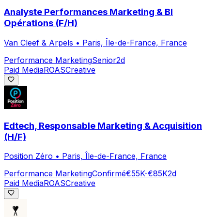
Analyste Performances Marketing & BI
Opérations (F/H)
Van Cleef & Arpels
•
Paris, Île-de-France, France
Performance Marketing
Senior
2d
Paid Media
ROAS
Creative
Edtech, Responsable Marketing & Acquisition
(H/F)
Position Zéro
•
Paris, Île-de-France, France
Performance Marketing
Confirmé
€55K-€85K
2d
Paid Media
ROAS
Creative