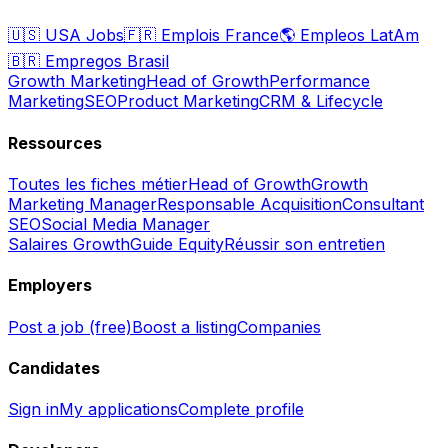
🇺🇸
USA Jobs
🇫🇷
Emplois France
🌎
Empleos LatAm
🇧🇷
Empregos Brasil
Growth Marketing
Head of Growth
Performance
Marketing
SEO
Product Marketing
CRM & Lifecycle
Ressources
Toutes les fiches métier
Head of Growth
Growth
Marketing Manager
Responsable Acquisition
Consultant
SEO
Social Media Manager
Salaires Growth
Guide Equity
Réussir son entretien
Employers
Post a job (free)
Boost a listing
Companies
Candidates
Sign in
My applications
Complete profile