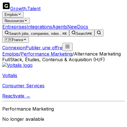
Growth
.
Talent
Emplois
Ressources
Entreprises
Integrations
Agents
New
Docs
Search jobs, companies, roles...
⌘K
Search
⌘K
🇫🇷
France
Connexion
Publier une offre
Emplois
/
Performance Marketing
/
Alternance Marketing
FullStack, Études, Contenus & Acquisition (H/F)
Voltalis
Consumer Services
Reactivate →
Performance Marketing
No longer available