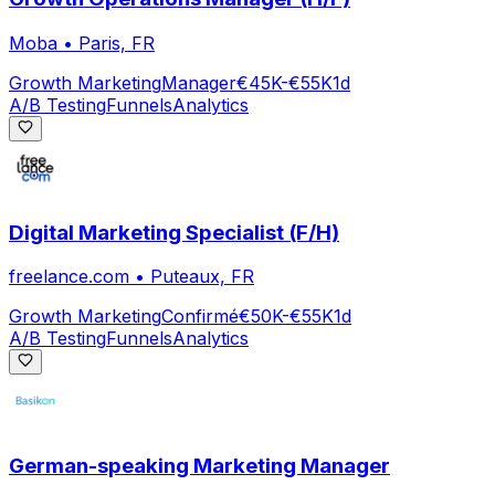
Moba
•
Paris, FR
Growth Marketing
Manager
€45K-€55K
1d
A/B Testing
Funnels
Analytics
Digital Marketing Specialist (F/H)
freelance.com
•
Puteaux, FR
Growth Marketing
Confirmé
€50K-€55K
1d
A/B Testing
Funnels
Analytics
German-speaking Marketing Manager