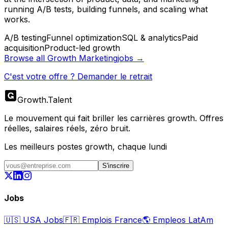
running A/B tests, building funnels, and scaling what
works.
A/B testing
Funnel optimization
SQL & analytics
Paid
acquisition
Product-led growth
Browse all
Growth Marketing
jobs →
C'est votre offre ? Demander le retrait
Growth
.
Talent
Le mouvement qui fait briller les carrières growth. Offres
réelles, salaires réels, zéro bruit.
Les meilleurs postes growth, chaque lundi
S'inscrire
Jobs
🇺🇸
USA Jobs
🇫🇷
Emplois France
🌎
Empleos LatAm