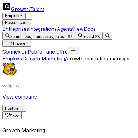
Growth
.
Talent
Emplois
Ressources
Entreprises
Integrations
Agents
New
Docs
Search jobs, companies, roles...
⌘K
Search
⌘K
🇫🇷
France
Connexion
Publier une offre
Emplois
/
Growth Marketing
/
growth marketing manager
wilgo.ai
View company
Postuler
→
Save
Growth Marketing