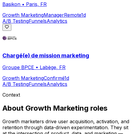
Basikon
•
Paris, FR
Growth Marketing
Manager
Remote
1d
A/B Testing
Funnels
Analytics
Chargé(e) de mission marketing
Groupe BPCE
•
Labège, FR
Growth Marketing
Confirmé
1d
A/B Testing
Funnels
Analytics
Context
About
Growth Marketing
roles
Growth marketers drive user acquisition, activation, and
retention through data-driven experimentation. They sit
at the intersection of product, data, and marketing —