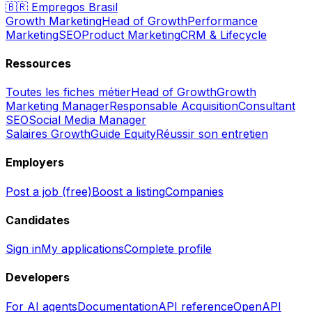
🇧🇷
Empregos Brasil
Growth Marketing
Head of Growth
Performance
Marketing
SEO
Product Marketing
CRM & Lifecycle
Ressources
Toutes les fiches métier
Head of Growth
Growth
Marketing Manager
Responsable Acquisition
Consultant
SEO
Social Media Manager
Salaires Growth
Guide Equity
Réussir son entretien
Employers
Post a job (free)
Boost a listing
Companies
Candidates
Sign in
My applications
Complete profile
Developers
For AI agents
Documentation
API reference
OpenAPI