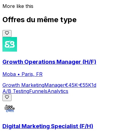
More like this
Offres du même type
Growth Operations Manager (H/F)
Moba
•
Paris, FR
Growth Marketing
Manager
€45K-€55K
1d
A/B Testing
Funnels
Analytics
Digital Marketing Specialist (F/H)