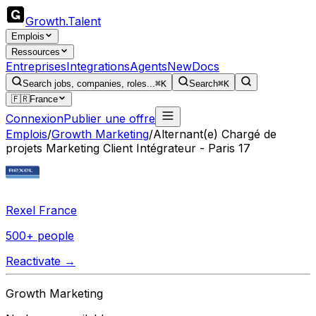
Growth
.
Talent
Emplois
Ressources
Entreprises
Integrations
Agents
New
Docs
Search jobs, companies, roles...
⌘K
Search
⌘K
🇫🇷
France
Connexion
Publier une offre
Emplois
/
Growth Marketing
/
Alternant(e) Chargé de
projets Marketing Client Intégrateur - Paris 17
Rexel France
500+ people
Reactivate →
Growth Marketing