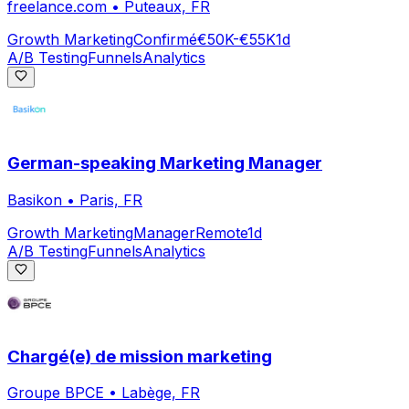
freelance.com
•
Puteaux, FR
Growth Marketing
Confirmé
€50K-€55K
1d
A/B Testing
Funnels
Analytics
German-speaking Marketing Manager
Basikon
•
Paris, FR
Growth Marketing
Manager
Remote
1d
A/B Testing
Funnels
Analytics
Chargé(e) de mission marketing
Groupe BPCE
•
Labège, FR