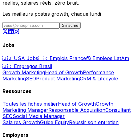
réelles, salaires réels, zéro bruit.
Les meilleurs postes growth, chaque lundi
S'inscrire
Jobs
🇺🇸
USA Jobs
🇫🇷
Emplois France
🌎
Empleos LatAm
🇧🇷
Empregos Brasil
Growth Marketing
Head of Growth
Performance
Marketing
SEO
Product Marketing
CRM & Lifecycle
Ressources
Toutes les fiches métier
Head of Growth
Growth
Marketing Manager
Responsable Acquisition
Consultant
SEO
Social Media Manager
Salaires Growth
Guide Equity
Réussir son entretien
Employers