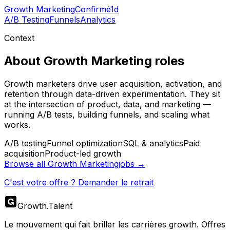
Growth Marketing
Confirmé
1d
A/B Testing
Funnels
Analytics
Context
About
Growth Marketing
roles
Growth marketers drive user acquisition, activation, and
retention through data-driven experimentation. They sit
at the intersection of product, data, and marketing —
running A/B tests, building funnels, and scaling what
works.
A/B testing
Funnel optimization
SQL & analytics
Paid
acquisition
Product-led growth
Browse all
Growth Marketing
jobs →
C'est votre offre ? Demander le retrait
Growth
.
Talent
Le mouvement qui fait briller les carrières growth. Offres