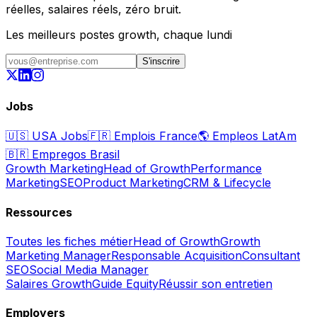
réelles, salaires réels, zéro bruit.
Les meilleurs postes growth, chaque lundi
S'inscrire
Jobs
🇺🇸
USA Jobs
🇫🇷
Emplois France
🌎
Empleos LatAm
🇧🇷
Empregos Brasil
Growth Marketing
Head of Growth
Performance
Marketing
SEO
Product Marketing
CRM & Lifecycle
Ressources
Toutes les fiches métier
Head of Growth
Growth
Marketing Manager
Responsable Acquisition
Consultant
SEO
Social Media Manager
Salaires Growth
Guide Equity
Réussir son entretien
Employers