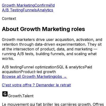
Growth Marketing
Confirmé
1d
A/B Testing
Funnels
Analytics
Context
About
Growth Marketing
roles
Growth marketers drive user acquisition, activation, and
retention through data-driven experimentation. They sit
at the intersection of product, data, and marketing —
running A/B tests, building funnels, and scaling what
works.
A/B testing
Funnel optimization
SQL & analytics
Paid
acquisition
Product-led growth
Browse all
Growth Marketing
jobs →
C'est votre offre ? Demander le retrait
Growth
.
Talent
Le mouvement qui fait briller les carrières growth. Offres