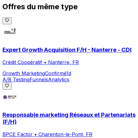
Offres du même type
Expert Growth Acquisition F/H - Nanterre - CDI
Crédit Coopératif
•
Nanterre, FR
Growth Marketing
Confirmé
1d
A/B Testing
Funnels
Analytics
Responsable marketing Réseaux et Partenariats
(F/H)
BPCE Factor
•
Charenton-le-Pont, FR