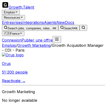
Growth
.
Talent
Emplois
Ressources
Entreprises
Integrations
Agents
New
Docs
Search jobs, companies, roles...
⌘K
Search
⌘K
🇫🇷
France
Connexion
Publier une offre
Emplois
/
Growth Marketing
/
Growth Acquisition Manager
- CDI - Paris
Orus
51-200 people
Reactivate →
Growth Marketing
No longer available