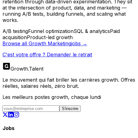
retention through data-driven experimentation. They sit
at the intersection of product, data, and marketing —
running A/B tests, building funnels, and scaling what
works.
A/B testing
Funnel optimization
SQL & analytics
Paid
acquisition
Product-led growth
Browse all
Growth Marketing
jobs →
C'est votre offre ? Demander le retrait
Growth
.
Talent
Le mouvement qui fait briller les carrières growth. Offres
réelles, salaires réels, zéro bruit.
Les meilleurs postes growth, chaque lundi
S'inscrire
Jobs