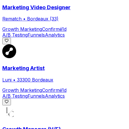
Marketing Video Designer
Rematch
•
Bordeaux (33)
Growth Marketing
Confirmé
1d
A/B Testing
Funnels
Analytics
Marketing Artist
Luni
•
33300 Bordeaux
Growth Marketing
Confirmé
1d
A/B Testing
Funnels
Analytics