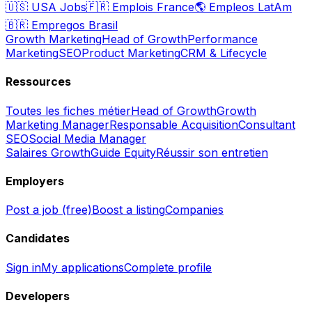
🇺🇸
USA Jobs
🇫🇷
Emplois France
🌎
Empleos LatAm
🇧🇷
Empregos Brasil
Growth Marketing
Head of Growth
Performance
Marketing
SEO
Product Marketing
CRM & Lifecycle
Ressources
Toutes les fiches métier
Head of Growth
Growth
Marketing Manager
Responsable Acquisition
Consultant
SEO
Social Media Manager
Salaires Growth
Guide Equity
Réussir son entretien
Employers
Post a job (free)
Boost a listing
Companies
Candidates
Sign in
My applications
Complete profile
Developers