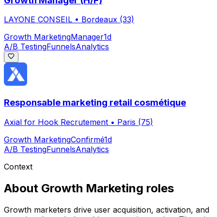
Growth Manager (H/F)
LAYONE CONSEIL
•
Bordeaux (33)
Growth Marketing
Manager
1d
A/B Testing
Funnels
Analytics
Responsable marketing retail cosmétique
Axial for Hook Recrutement
•
Paris (75)
Growth Marketing
Confirmé
1d
A/B Testing
Funnels
Analytics
Context
About
Growth Marketing
roles
Growth marketers drive user acquisition, activation, and