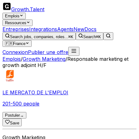
Growth
.
Talent
Emplois
Ressources
Entreprises
Integrations
Agents
New
Docs
Search jobs, companies, roles...
⌘K
Search
⌘K
🇫🇷
France
Connexion
Publier une offre
Emplois
/
Growth Marketing
/
Responsable marketing et
growth adjoint H/F
LE MERCATO DE L'EMPLOI
201-500 people
Postuler
→
Save
Growth Marketing