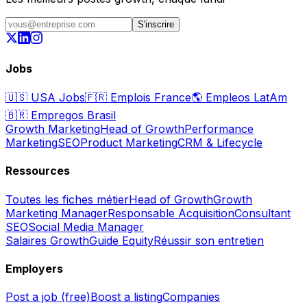
S'inscrire
Jobs
🇺🇸
USA Jobs
🇫🇷
Emplois France
🌎
Empleos LatAm
🇧🇷
Empregos Brasil
Growth Marketing
Head of Growth
Performance
Marketing
SEO
Product Marketing
CRM & Lifecycle
Ressources
Toutes les fiches métier
Head of Growth
Growth
Marketing Manager
Responsable Acquisition
Consultant
SEO
Social Media Manager
Salaires Growth
Guide Equity
Réussir son entretien
Employers
Post a job (free)
Boost a listing
Companies