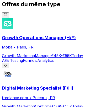
Offres du même type
Growth Operations Manager (H/F)
Moba
•
Paris, FR
Growth Marketing
Manager
€45K-€55K
Today
A/B Testing
Funnels
Analytics
Digital Marketing Specialist (F/H)
freelance.com
•
Puteaux, FR
Growth Marketing
Confirmé
€50K-€55K
Today