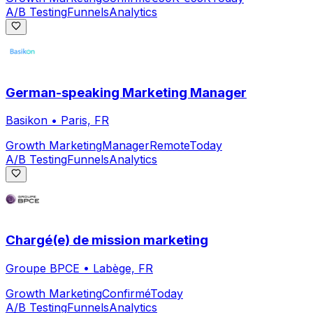
A/B Testing
Funnels
Analytics
German-speaking Marketing Manager
Basikon
•
Paris, FR
Growth Marketing
Manager
Remote
Today
A/B Testing
Funnels
Analytics
Chargé(e) de mission marketing
Groupe BPCE
•
Labège, FR
Growth Marketing
Confirmé
Today
A/B Testing
Funnels
Analytics