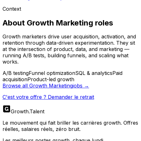
Context
About
Growth Marketing
roles
Growth marketers drive user acquisition, activation, and
retention through data-driven experimentation. They sit
at the intersection of product, data, and marketing —
running A/B tests, building funnels, and scaling what
works.
A/B testing
Funnel optimization
SQL & analytics
Paid
acquisition
Product-led growth
Browse all
Growth Marketing
jobs →
C'est votre offre ? Demander le retrait
Growth
.
Talent
Le mouvement qui fait briller les carrières growth. Offres
réelles, salaires réels, zéro bruit.
Les meilleurs postes growth, chaque lundi