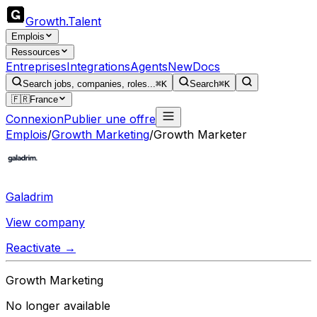
Growth
.
Talent
Emplois
Ressources
Entreprises
Integrations
Agents
New
Docs
Search jobs, companies, roles...
⌘K
Search
⌘K
🇫🇷
France
Connexion
Publier une offre
Emplois
/
Growth Marketing
/
Growth Marketer
Galadrim
View company
Reactivate →
Growth Marketing
No longer available