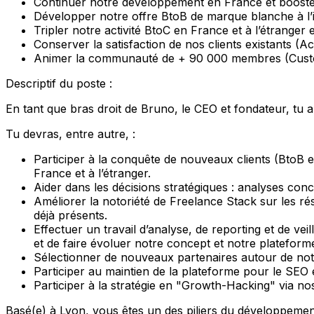
Continuer notre développement en France et booster 
Développer notre offre BtoB de marque blanche à l’i
Tripler notre activité BtoC en France et à l’étranger
Conserver la satisfaction de nos clients existants 
Animer la communauté de + 90 000 membres (Cust
Descriptif du poste :
En tant que bras droit de Bruno, le CEO et fondateur, tu a
Tu devras, entre autre, :
Participer à la conquête de nouveaux clients (BtoB et 
France et à l’étranger.
Aider dans les décisions stratégiques : analyses con
Améliorer la notoriété de Freelance Stack sur les r
déjà présents.
Effectuer un travail d’analyse, de reporting et de ve
et de faire évoluer notre concept et notre plateform
Sélectionner de nouveaux partenaires autour de notre
Participer au maintien de la plateforme pour le SEO
Participer à la stratégie en "Growth-Hacking" via n
Basé(e) à Lyon, vous êtes un des piliers du développemen