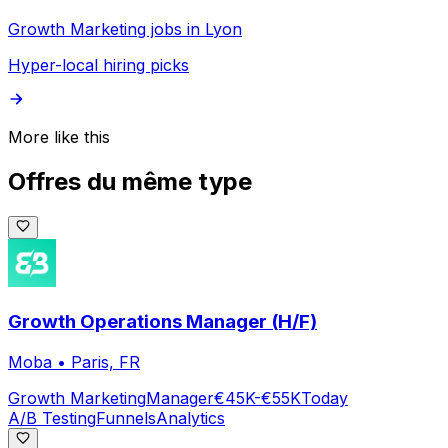
Growth Marketing jobs in Lyon
Hyper-local hiring picks
More like this
Offres du même type
Growth Operations Manager (H/F)
Moba
•
Paris, FR
Growth Marketing
Manager
€45K-€55K
Today
A/B Testing
Funnels
Analytics