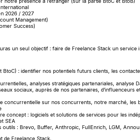
notre présence à l’étranger (sur la partie BtoC et BtoB)
nternational
 en 2026 / 2027
(Account Management)
omer Success)
uras un seul objectif : faire de Freelance Stack un service
BtoC) : identifier nos potentiels futurs clients, les contact
currentielles, analyses stratégiques partenariales, analyse
éseaux sociaux, auprès de nos partenaires, d’influenceurs
ille concurrentielle sur nos concurrents, notre marché, les 
e
 concept : logiciels et solutions de services pour les ind
 et SEA
os outils : Brevo, Buffer, Anthropic, FullEnrich, LGM, Ann
t de Freelance Stack.