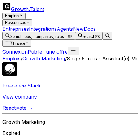
Growth
.
Talent
Emplois
Ressources
Entreprises
Integrations
Agents
New
Docs
Search jobs, companies, roles...
⌘K
Search
⌘K
🇫🇷
France
Connexion
Publier une offre
Emplois
/
Growth Marketing
/
Stage 6 mois - Assistant(e) M
Freelance Stack
View company
Reactivate →
Growth Marketing
Expired