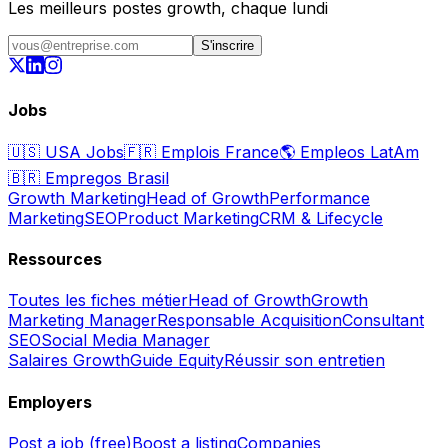
Les meilleurs postes growth, chaque lundi
S'inscrire
Jobs
🇺🇸
USA Jobs
🇫🇷
Emplois France
🌎
Empleos LatAm
🇧🇷
Empregos Brasil
Growth Marketing
Head of Growth
Performance
Marketing
SEO
Product Marketing
CRM & Lifecycle
Ressources
Toutes les fiches métier
Head of Growth
Growth
Marketing Manager
Responsable Acquisition
Consultant
SEO
Social Media Manager
Salaires Growth
Guide Equity
Réussir son entretien
Employers
Post a job (free)
Boost a listing
Companies