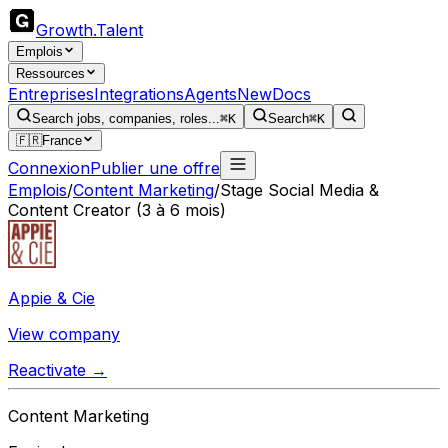
Growth
.
Talent
Emplois
Ressources
Entreprises
Integrations
Agents
New
Docs
Search jobs, companies, roles...
⌘K
Search
⌘K
🇫🇷
France
Connexion
Publier une offre
Emplois
/
Content Marketing
/
Stage Social Media &
Content Creator (3 à 6 mois)
Appie & Cie
View company
Reactivate →
Content Marketing