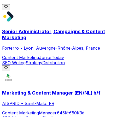
Senior Administrator, Campaigns & Content
Marketing
Forterro
•
Lyon, Auvergne-Rhône-Alpes, France
Content Marketing
Junior
Today
SEO Writing
Strategy
Distribution
Marketing & Content Manager (EN/NL) h/f
AISPRID
•
Saint-Malo, FR
Content Marketing
Manager
€45K-€50K
3d