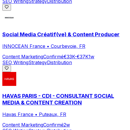
SEO Writing
Strategy
Distribution
Social Media Créatif(ve) & Content Producer
INNOCEAN France
•
Courbevoie, FR
Content Marketing
Confirmé
€33K-€37K
1w
SEO Writing
Strategy
Distribution
HAVAS PARIS - CDI - CONSULTANT SOCIAL
MEDIA & CONTENT CREATION
Havas France
•
Puteaux, FR
Content Marketing
Confirmé
2w