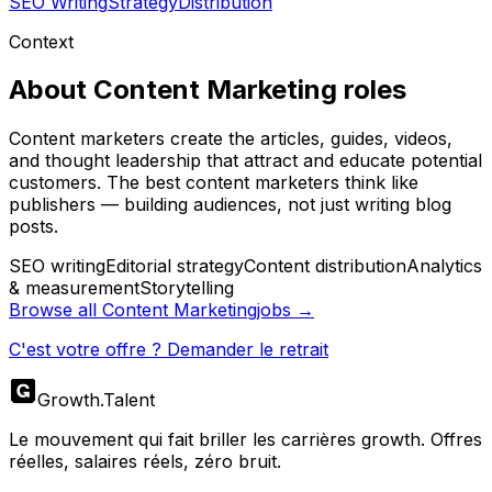
SEO Writing
Strategy
Distribution
Context
About
Content Marketing
roles
Content marketers create the articles, guides, videos,
and thought leadership that attract and educate potential
customers. The best content marketers think like
publishers — building audiences, not just writing blog
posts.
SEO writing
Editorial strategy
Content distribution
Analytics
& measurement
Storytelling
Browse all
Content Marketing
jobs →
C'est votre offre ? Demander le retrait
Growth
.
Talent
Le mouvement qui fait briller les carrières growth. Offres
réelles, salaires réels, zéro bruit.