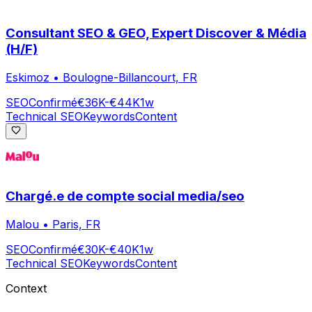
Consultant SEO & GEO, Expert Discover & Média
(H/F)
Eskimoz
•
Boulogne-Billancourt, FR
SEO
Confirmé
€36K-€44K
1w
Technical SEO
Keywords
Content
Chargé.e de compte social media/seo
Malou
•
Paris, FR
SEO
Confirmé
€30K-€40K
1w
Technical SEO
Keywords
Content
Context