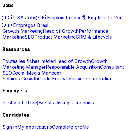
Jobs
🇺🇸
USA Jobs
🇫🇷
Emplois France
🌎
Empleos LatAm
🇧🇷
Empregos Brasil
Growth Marketing
Head of Growth
Performance
Marketing
SEO
Product Marketing
CRM & Lifecycle
Ressources
Toutes les fiches métier
Head of Growth
Growth
Marketing Manager
Responsable Acquisition
Consultant
SEO
Social Media Manager
Salaires Growth
Guide Equity
Réussir son entretien
Employers
Post a job (free)
Boost a listing
Companies
Candidates
Sign in
My applications
Complete profile