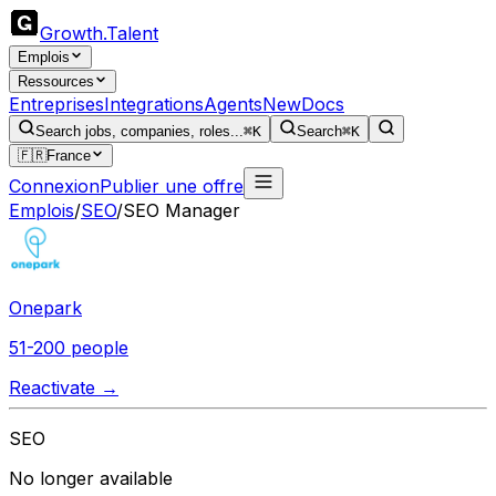
Growth
.
Talent
Emplois
Ressources
Entreprises
Integrations
Agents
New
Docs
Search jobs, companies, roles...
⌘K
Search
⌘K
🇫🇷
France
Connexion
Publier une offre
Emplois
/
SEO
/
SEO Manager
Onepark
51-200 people
Reactivate →
SEO
No longer available