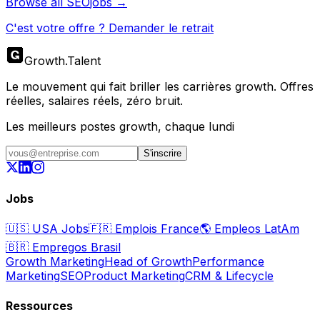
Browse all
SEO
jobs →
C'est votre offre ? Demander le retrait
Growth
.
Talent
Le mouvement qui fait briller les carrières growth. Offres
réelles, salaires réels, zéro bruit.
Les meilleurs postes growth, chaque lundi
S'inscrire
Jobs
🇺🇸
USA Jobs
🇫🇷
Emplois France
🌎
Empleos LatAm
🇧🇷
Empregos Brasil
Growth Marketing
Head of Growth
Performance
Marketing
SEO
Product Marketing
CRM & Lifecycle
Ressources