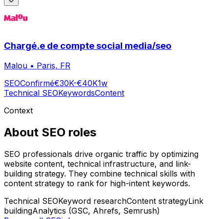
Chargé.e de compte social media/seo
Malou
•
Paris, FR
SEO
Confirmé
€30K-€40K
1w
Technical SEO
Keywords
Content
Context
About
SEO
roles
SEO professionals drive organic traffic by optimizing
website content, technical infrastructure, and link-
building strategy. They combine technical skills with
content strategy to rank for high-intent keywords.
Technical SEO
Keyword research
Content strategy
Link
building
Analytics (GSC, Ahrefs, Semrush)