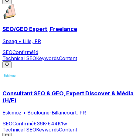
SEO/GEO Expert, Freelance
Spaag
•
Lille, FR
SEO
Confirmé
1d
Technical SEO
Keywords
Content
Consultant SEO & GEO, Expert Discover & Média
(H/F)
Eskimoz
•
Boulogne-Billancourt, FR
SEO
Confirmé
€36K-€44K
1w
Technical SEO
Keywords
Content