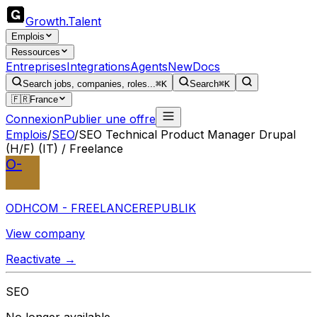
Growth
.
Talent
Emplois
Ressources
Entreprises
Integrations
Agents
New
Docs
Search jobs, companies, roles...
⌘K
Search
⌘K
🇫🇷
France
Connexion
Publier une offre
Emplois
/
SEO
/
SEO Technical Product Manager Drupal
(H/F) (IT) / Freelance
O-
ODHCOM - FREELANCEREPUBLIK
View company
Reactivate →
SEO