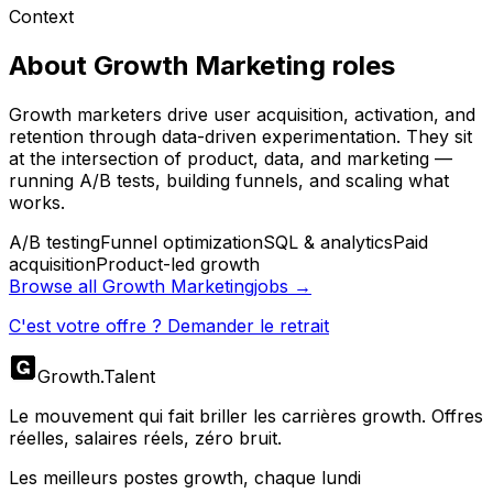
Context
About
Growth Marketing
roles
Growth marketers drive user acquisition, activation, and
retention through data-driven experimentation. They sit
at the intersection of product, data, and marketing —
running A/B tests, building funnels, and scaling what
works.
A/B testing
Funnel optimization
SQL & analytics
Paid
acquisition
Product-led growth
Browse all
Growth Marketing
jobs →
C'est votre offre ? Demander le retrait
Growth
.
Talent
Le mouvement qui fait briller les carrières growth. Offres
réelles, salaires réels, zéro bruit.
Les meilleurs postes growth, chaque lundi