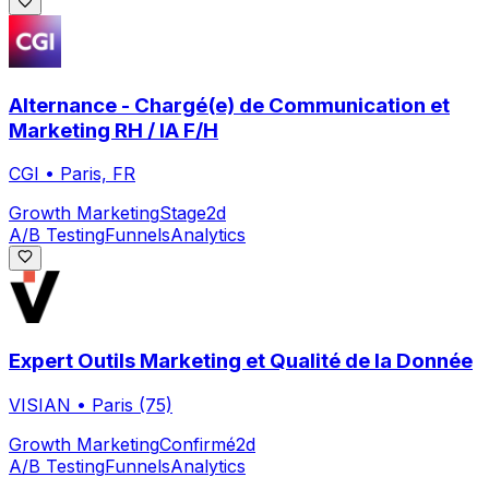
Alternance - Chargé(e) de Communication et
Marketing RH / IA F/H
CGI
•
Paris, FR
Growth Marketing
Stage
2d
A/B Testing
Funnels
Analytics
Expert Outils Marketing et Qualité de la Donnée
VISIAN
•
Paris (75)
Growth Marketing
Confirmé
2d
A/B Testing
Funnels
Analytics