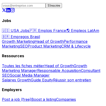
S'inscrire
Jobs
🇺🇸
USA Jobs
🇫🇷
Emplois France
🌎
Empleos LatAm
🇧🇷
Empregos Brasil
Growth Marketing
Head of Growth
Performance
Marketing
SEO
Product Marketing
CRM & Lifecycle
Ressources
Toutes les fiches métier
Head of Growth
Growth
Marketing Manager
Responsable Acquisition
Consultant
SEO
Social Media Manager
Salaires Growth
Guide Equity
Réussir son entretien
Employers
Post a job (free)
Boost a listing
Companies