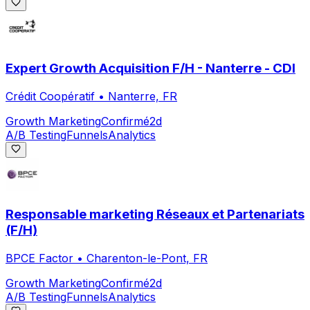
Expert Growth Acquisition F/H - Nanterre - CDI
Crédit Coopératif
•
Nanterre, FR
Growth Marketing
Confirmé
2d
A/B Testing
Funnels
Analytics
Responsable marketing Réseaux et Partenariats
(F/H)
BPCE Factor
•
Charenton-le-Pont, FR
Growth Marketing
Confirmé
2d
A/B Testing
Funnels
Analytics