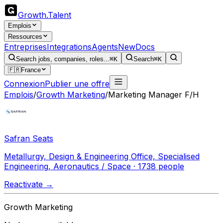
Growth
.
Talent
Emplois
Ressources
Entreprises
Integrations
Agents
New
Docs
Search jobs, companies, roles...
⌘K
Search
⌘K
🇫🇷
France
Connexion
Publier une offre
Emplois
/
Growth Marketing
/
Marketing Manager F/H
Safran Seats
Metallurgy, Design & Engineering Office, Specialised
Engineering, Aeronautics / Space · 1738 people
Reactivate →
Growth Marketing