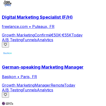
Digital Marketing Specialist (F/H)
freelance.com
•
Puteaux, FR
Growth Marketing
Confirmé
€50K-€55K
Today
A/B Testing
Funnels
Analytics
German-speaking Marketing Manager
Basikon
•
Paris, FR
Growth Marketing
Manager
Remote
Today
A/B Testing
Funnels
Analytics