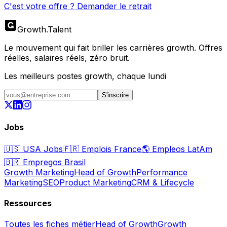
C'est votre offre ? Demander le retrait
Growth
.
Talent
Le mouvement qui fait briller les carrières growth. Offres
réelles, salaires réels, zéro bruit.
Les meilleurs postes growth, chaque lundi
S'inscrire
Jobs
🇺🇸
USA Jobs
🇫🇷
Emplois France
🌎
Empleos LatAm
🇧🇷
Empregos Brasil
Growth Marketing
Head of Growth
Performance
Marketing
SEO
Product Marketing
CRM & Lifecycle
Ressources
Toutes les fiches métier
Head of Growth
Growth