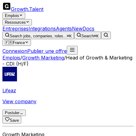
Growth
.
Talent
Emplois
Ressources
Entreprises
Integrations
Agents
New
Docs
Search jobs, companies, roles...
⌘K
Search
⌘K
🇫🇷
France
Connexion
Publier une offre
Emplois
/
Growth Marketing
/
Head of Growth & Marketing
- CDI (H/F)
Lifeaz
View company
Postuler
→
Save
Growth Marketing