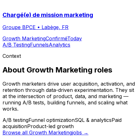
Chargé(e) de mission marketing
Groupe BPCE
•
Labège, FR
Growth Marketing
Confirmé
Today
A/B Testing
Funnels
Analytics
Context
About
Growth Marketing
roles
Growth marketers drive user acquisition, activation, and
retention through data-driven experimentation. They sit
at the intersection of product, data, and marketing —
running A/B tests, building funnels, and scaling what
works.
A/B testing
Funnel optimization
SQL & analytics
Paid
acquisition
Product-led growth
Browse all
Growth Marketing
jobs →