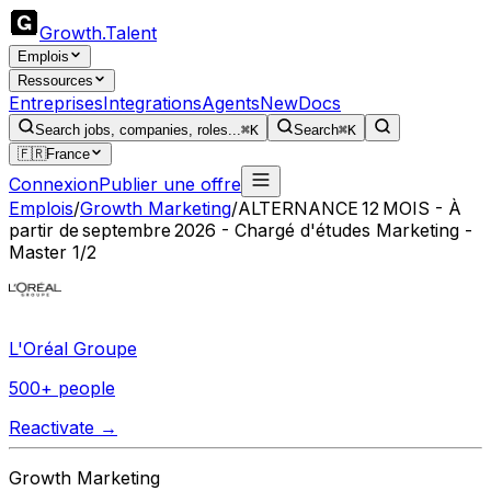
Growth
.
Talent
Emplois
Ressources
Entreprises
Integrations
Agents
New
Docs
Search jobs, companies, roles...
⌘K
Search
⌘K
🇫🇷
France
Connexion
Publier une offre
Emplois
/
Growth Marketing
/
ALTERNANCE 12 MOIS - À
partir de septembre 2026 - Chargé d'études Marketing -
Master 1/2
L'Oréal Groupe
500+ people
Reactivate →
Growth Marketing