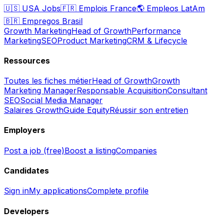
🇺🇸
USA Jobs
🇫🇷
Emplois France
🌎
Empleos LatAm
🇧🇷
Empregos Brasil
Growth Marketing
Head of Growth
Performance
Marketing
SEO
Product Marketing
CRM & Lifecycle
Ressources
Toutes les fiches métier
Head of Growth
Growth
Marketing Manager
Responsable Acquisition
Consultant
SEO
Social Media Manager
Salaires Growth
Guide Equity
Réussir son entretien
Employers
Post a job (free)
Boost a listing
Companies
Candidates
Sign in
My applications
Complete profile
Developers