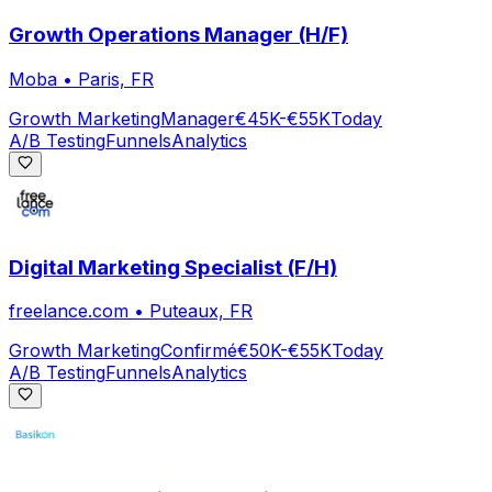
Growth Operations Manager (H/F)
Moba
•
Paris, FR
Growth Marketing
Manager
€45K-€55K
Today
A/B Testing
Funnels
Analytics
Digital Marketing Specialist (F/H)
freelance.com
•
Puteaux, FR
Growth Marketing
Confirmé
€50K-€55K
Today
A/B Testing
Funnels
Analytics