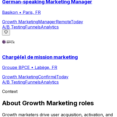
German-speaking Marketing Manager
Basikon
•
Paris, FR
Growth Marketing
Manager
Remote
Today
A/B Testing
Funnels
Analytics
Chargé(e) de mission marketing
Groupe BPCE
•
Labège, FR
Growth Marketing
Confirmé
Today
A/B Testing
Funnels
Analytics
Context
About
Growth Marketing
roles
Growth marketers drive user acquisition, activation, and