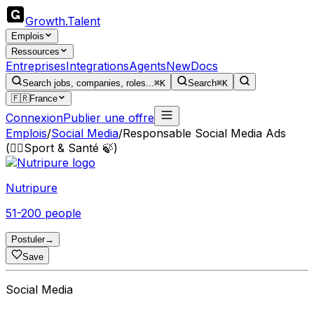
Growth
.
Talent
Emplois
Ressources
Entreprises
Integrations
Agents
New
Docs
Search jobs, companies, roles...
⌘K
Search
⌘K
🇫🇷
France
Connexion
Publier une offre
Emplois
/
Social Media
/
Responsable Social Media Ads
(🏃‍♀️Sport & Santé 🍃)
Nutripure
51-200 people
Postuler
→
Save
Social Media