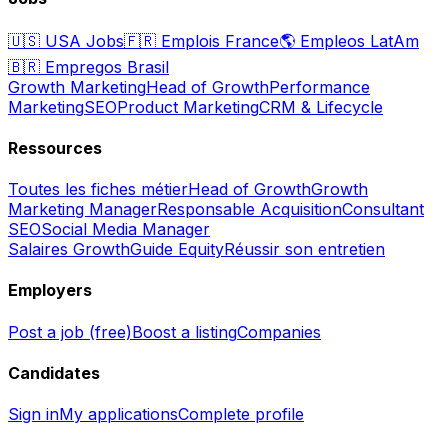
🇺🇸
USA Jobs
🇫🇷
Emplois France
🌎
Empleos LatAm
🇧🇷
Empregos Brasil
Growth Marketing
Head of Growth
Performance
Marketing
SEO
Product Marketing
CRM & Lifecycle
Ressources
Toutes les fiches métier
Head of Growth
Growth
Marketing Manager
Responsable Acquisition
Consultant
SEO
Social Media Manager
Salaires Growth
Guide Equity
Réussir son entretien
Employers
Post a job (free)
Boost a listing
Companies
Candidates
Sign in
My applications
Complete profile