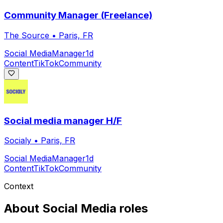
Community Manager (Freelance)
The Source
•
Paris, FR
Social Media
Manager
1d
Content
TikTok
Community
Social media manager H/F
Socialy
•
Paris, FR
Social Media
Manager
1d
Content
TikTok
Community
Context
About
Social Media
roles