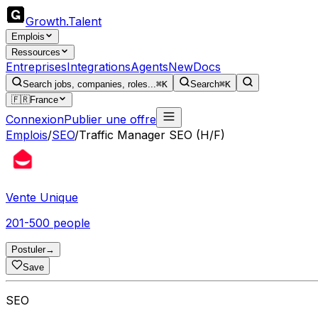
Growth
.
Talent
Emplois
Ressources
Entreprises
Integrations
Agents
New
Docs
Search jobs, companies, roles...
⌘K
Search
⌘K
🇫🇷
France
Connexion
Publier une offre
Emplois
/
SEO
/
Traffic Manager SEO (H/F)
Vente Unique
201-500 people
Postuler
→
Save
SEO