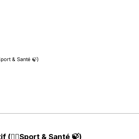
️Sport & Santé 🍃)
 (🏃‍♀️Sport & Santé 🍃)