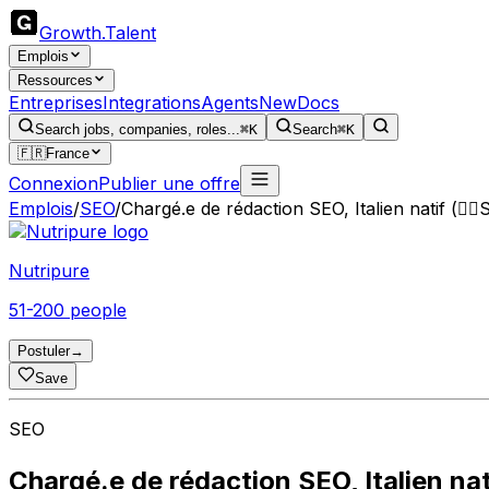
Growth
.
Talent
Emplois
Ressources
Entreprises
Integrations
Agents
New
Docs
Search jobs, companies, roles...
⌘K
Search
⌘K
🇫🇷
France
Connexion
Publier une offre
Emplois
/
SEO
/
Chargé.e de rédaction SEO, Italien natif (🏃‍♀
Nutripure
51-200 people
Postuler
→
Save
SEO
Chargé.e de rédaction SEO, Italien natif