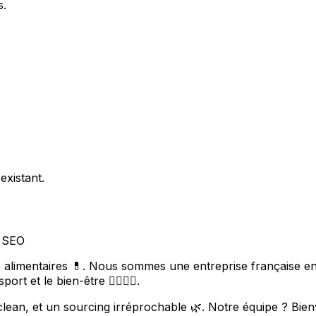
s.
existant.
t SEO
limentaires 💊. Nous sommes une entreprise française en fo
t et le bien-être 🏋️‍♀️🧘‍♂️.
lean, et un sourcing irréprochable 🌿. Notre équipe ? Bien