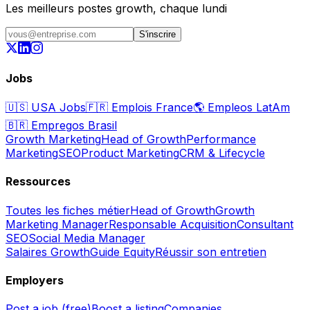
Les meilleurs postes growth, chaque lundi
S'inscrire
Jobs
🇺🇸
USA Jobs
🇫🇷
Emplois France
🌎
Empleos LatAm
🇧🇷
Empregos Brasil
Growth Marketing
Head of Growth
Performance
Marketing
SEO
Product Marketing
CRM & Lifecycle
Ressources
Toutes les fiches métier
Head of Growth
Growth
Marketing Manager
Responsable Acquisition
Consultant
SEO
Social Media Manager
Salaires Growth
Guide Equity
Réussir son entretien
Employers
Post a job (free)
Boost a listing
Companies