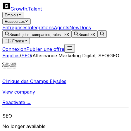
Growth
.
Talent
Emplois
Ressources
Entreprises
Integrations
Agents
New
Docs
Search jobs, companies, roles...
⌘K
Search
⌘K
🇫🇷
France
Connexion
Publier une offre
Emplois
/
SEO
/
Alternance Marketing Digital, SEO/GEO
Clinique des Champs Elysées
View company
Reactivate →
SEO
No longer available