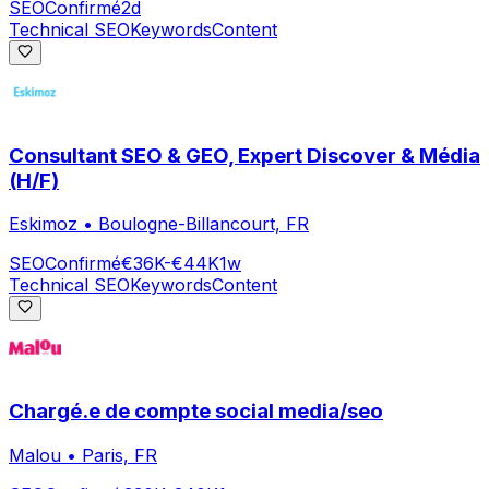
SEO
Confirmé
2d
Technical SEO
Keywords
Content
Consultant SEO & GEO, Expert Discover & Média
(H/F)
Eskimoz
•
Boulogne-Billancourt, FR
SEO
Confirmé
€36K-€44K
1w
Technical SEO
Keywords
Content
Chargé.e de compte social media/seo
Malou
•
Paris, FR