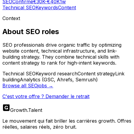
SEO
Confirmé
€30K-€40K
1w
Technical SEO
Keywords
Content
Context
About
SEO
roles
SEO professionals drive organic traffic by optimizing
website content, technical infrastructure, and link-
building strategy. They combine technical skills with
content strategy to rank for high-intent keywords.
Technical SEO
Keyword research
Content strategy
Link
building
Analytics (GSC, Ahrefs, Semrush)
Browse all
SEO
jobs →
C'est votre offre ? Demander le retrait
Growth
.
Talent
Le mouvement qui fait briller les carrières growth. Offres
réelles, salaires réels, zéro bruit.