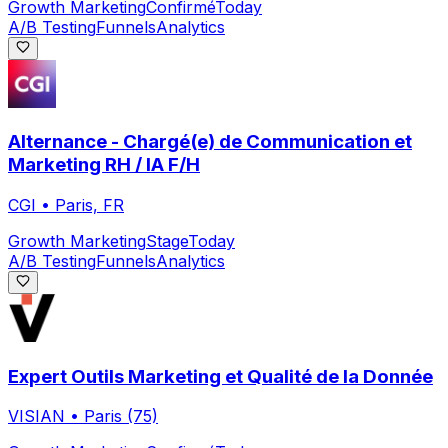
Growth Marketing
Confirmé
Today
A/B Testing
Funnels
Analytics
Alternance - Chargé(e) de Communication et
Marketing RH / IA F/H
CGI
•
Paris, FR
Growth Marketing
Stage
Today
A/B Testing
Funnels
Analytics
Expert Outils Marketing et Qualité de la Donnée
VISIAN
•
Paris (75)