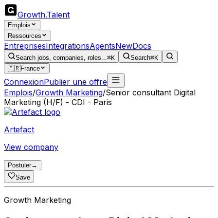
Growth
.
Talent
Emplois
Ressources
Entreprises
Integrations
Agents
New
Docs
Search jobs, companies, roles...
⌘K
Search
⌘K
🇫🇷
France
Connexion
Publier une offre
Emplois
/
Growth Marketing
/
Senior consultant Digital
Marketing (H/F) - CDI - Paris
Artefact
View company
Postuler
→
Save
Growth Marketing