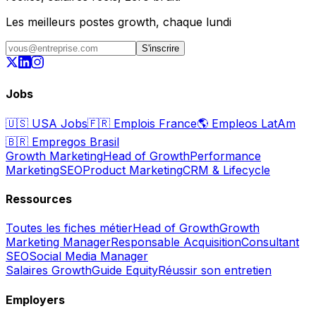
Les meilleurs postes growth, chaque lundi
S'inscrire
Jobs
🇺🇸
USA Jobs
🇫🇷
Emplois France
🌎
Empleos LatAm
🇧🇷
Empregos Brasil
Growth Marketing
Head of Growth
Performance
Marketing
SEO
Product Marketing
CRM & Lifecycle
Ressources
Toutes les fiches métier
Head of Growth
Growth
Marketing Manager
Responsable Acquisition
Consultant
SEO
Social Media Manager
Salaires Growth
Guide Equity
Réussir son entretien
Employers