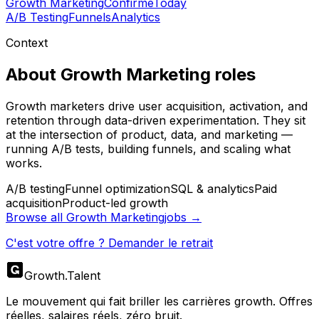
Growth Marketing
Confirmé
Today
A/B Testing
Funnels
Analytics
Context
About
Growth Marketing
roles
Growth marketers drive user acquisition, activation, and
retention through data-driven experimentation. They sit
at the intersection of product, data, and marketing —
running A/B tests, building funnels, and scaling what
works.
A/B testing
Funnel optimization
SQL & analytics
Paid
acquisition
Product-led growth
Browse all
Growth Marketing
jobs →
C'est votre offre ? Demander le retrait
Growth
.
Talent
Le mouvement qui fait briller les carrières growth. Offres
réelles, salaires réels, zéro bruit.