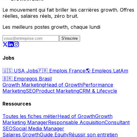
Le mouvement qui fait briller les carrières growth. Offres
réelles, salaires réels, zéro bruit.
Les meilleurs postes growth, chaque lundi
S'inscrire
Jobs
🇺🇸
USA Jobs
🇫🇷
Emplois France
🌎
Empleos LatAm
🇧🇷
Empregos Brasil
Growth Marketing
Head of Growth
Performance
Marketing
SEO
Product Marketing
CRM & Lifecycle
Ressources
Toutes les fiches métier
Head of Growth
Growth
Marketing Manager
Responsable Acquisition
Consultant
SEO
Social Media Manager
Salaires Growth
Guide Equity
Réussir son entretien