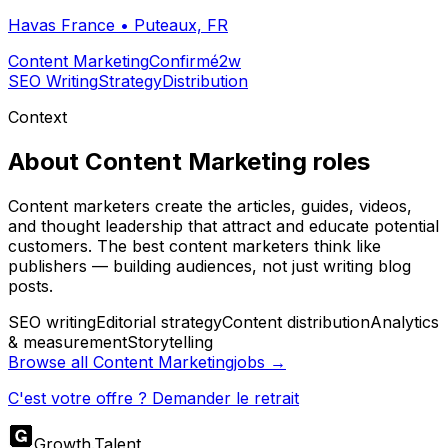
Havas France
•
Puteaux, FR
Content Marketing
Confirmé
2w
SEO Writing
Strategy
Distribution
Context
About
Content Marketing
roles
Content marketers create the articles, guides, videos,
and thought leadership that attract and educate potential
customers. The best content marketers think like
publishers — building audiences, not just writing blog
posts.
SEO writing
Editorial strategy
Content distribution
Analytics
& measurement
Storytelling
Browse all
Content Marketing
jobs →
C'est votre offre ? Demander le retrait
Growth
.
Talent