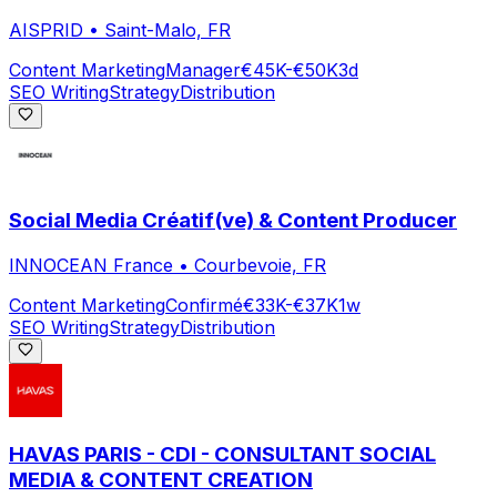
AISPRID
•
Saint-Malo, FR
Content Marketing
Manager
€45K-€50K
3d
SEO Writing
Strategy
Distribution
Social Media Créatif(ve) & Content Producer
INNOCEAN France
•
Courbevoie, FR
Content Marketing
Confirmé
€33K-€37K
1w
SEO Writing
Strategy
Distribution
HAVAS PARIS - CDI - CONSULTANT SOCIAL
MEDIA & CONTENT CREATION