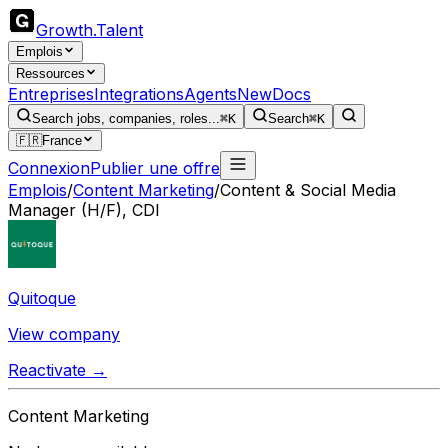
Growth
.
Talent
Emplois
Ressources
Entreprises
Integrations
Agents
New
Docs
Search jobs, companies, roles...
⌘K
Search
⌘K
🇫🇷
France
Connexion
Publier une offre
Emplois
/
Content Marketing
/
Content & Social Media
Manager (H/F), CDI
Quitoque
View company
Reactivate →
Content Marketing