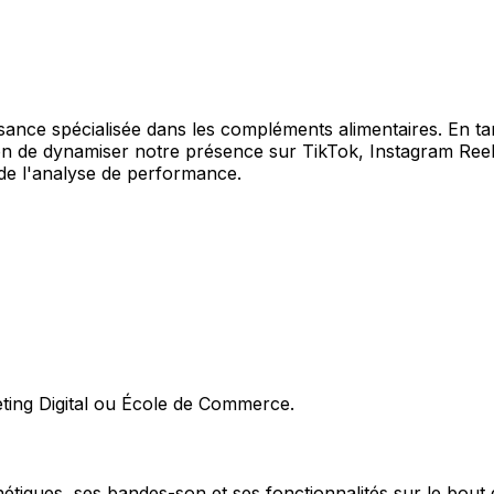
issance spécialisée dans les compléments alimentaires. En 
ion de dynamiser notre présence sur TikTok, Instagram Ree
e l'analyse de performance.
ting Digital ou École de Commerce.
hétiques, ses bandes-son et ses fonctionnalités sur le bout 