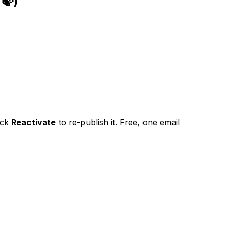
🍃)
ick
Reactivate
to re-publish it. Free, one email