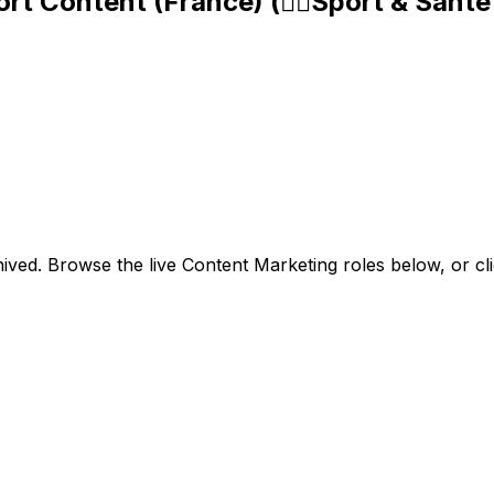
 Content (France) (🏃‍♀️Sport & Santé 
ived. Browse the live Content Marketing roles below, or
cl