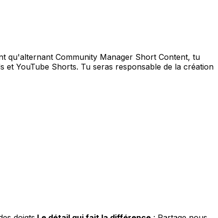
tant qu'alternant Community Manager Short Content, tu
ls et YouTube Shorts. Tu seras responsable de la création
des doigts.
Le détail qui fait la différence
:
Partage nous