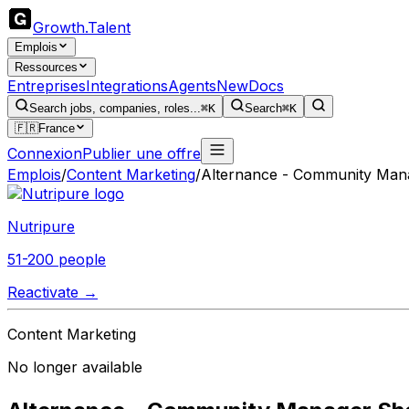
Growth
.
Talent
Emplois
Ressources
Entreprises
Integrations
Agents
New
Docs
Search jobs, companies, roles...
⌘K
Search
⌘K
🇫🇷
France
Connexion
Publier une offre
Emplois
/
Content Marketing
/
Alternance - Community Manag
Nutripure
51-200 people
Reactivate →
Content Marketing
No longer available