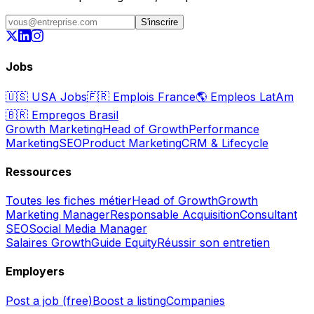
S'inscrire
Jobs
🇺🇸
USA Jobs
🇫🇷
Emplois France
🌎
Empleos LatAm
🇧🇷
Empregos Brasil
Growth Marketing
Head of Growth
Performance
Marketing
SEO
Product Marketing
CRM & Lifecycle
Ressources
Toutes les fiches métier
Head of Growth
Growth
Marketing Manager
Responsable Acquisition
Consultant
SEO
Social Media Manager
Salaires Growth
Guide Equity
Réussir son entretien
Employers
Post a job (free)
Boost a listing
Companies