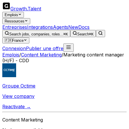
Growth
.
Talent
Emplois
Ressources
Entreprises
Integrations
Agents
New
Docs
Search jobs, companies, roles...
⌘K
Search
⌘K
🇫🇷
France
Connexion
Publier une offre
Emplois
/
Content Marketing
/
Marketing content manager
(H/F) - CDD
Groupe Octime
View company
Reactivate →
Content Marketing