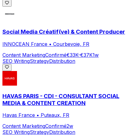
Social Media Créatif(ve) & Content Producer
INNOCEAN France
•
Courbevoie, FR
Content Marketing
Confirmé
€33K-€37K
1w
SEO Writing
Strategy
Distribution
HAVAS PARIS - CDI - CONSULTANT SOCIAL
MEDIA & CONTENT CREATION
Havas France
•
Puteaux, FR
Content Marketing
Confirmé
2w
SEO Writing
Strategy
Distribution