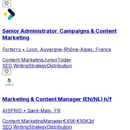
Senior Administrator, Campaigns & Content
Marketing
Forterro
•
Lyon, Auvergne-Rhône-Alpes, France
Content Marketing
Junior
Today
SEO Writing
Strategy
Distribution
Marketing & Content Manager (EN/NL) h/f
AISPRID
•
Saint-Malo, FR
Content Marketing
Manager
€45K-€50K
3d
SEO Writing
Strategy
Distribution