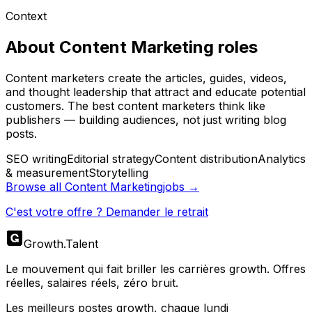
Context
About
Content Marketing
roles
Content marketers create the articles, guides, videos,
and thought leadership that attract and educate potential
customers. The best content marketers think like
publishers — building audiences, not just writing blog
posts.
SEO writing
Editorial strategy
Content distribution
Analytics
& measurement
Storytelling
Browse all
Content Marketing
jobs →
C'est votre offre ? Demander le retrait
Growth
.
Talent
Le mouvement qui fait briller les carrières growth. Offres
réelles, salaires réels, zéro bruit.
Les meilleurs postes growth, chaque lundi