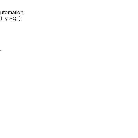
automation.
QL y SQL).
.