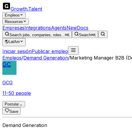
Growth
.
Talent
Empleos
Resources
Empresas
Integrations
Agents
New
Docs
Search jobs, companies, roles...
⌘K
Search
⌘K
🌎
LatAm
Iniciar sesión
Publicar empleo
Empleos
/
Demand Generation
/
Marketing Manager B2B (D
GC
GCG
11-50 people
Postular
→
Save
Demand Generation