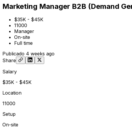
Marketing Manager B2B (Demand Gen
$35K - $45K
11000
Manager
On-site
Full time
Publicado
4 weeks ago
Share
Salary
$35K - $45K
Location
11000
Setup
On-site