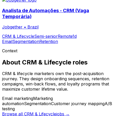
Analista de Automações - CRM (Vaga
Temporária)
Jobgether
•
Brazil
CRM & Lifecycle
Semi-senior
Remote
1d
Email
Segmentation
Retention
Context
About
CRM & Lifecycle
roles
CRM & lifecycle marketers own the post-acquisition
journey. They design onboarding sequences, retention
campaigns, win-back flows, and loyalty programs that
maximize customer lifetime value.
Email marketing
Marketing
automation
Segmentation
Customer journey mapping
A/B
testing
Browse all
CRM & Lifecycle
jobs →