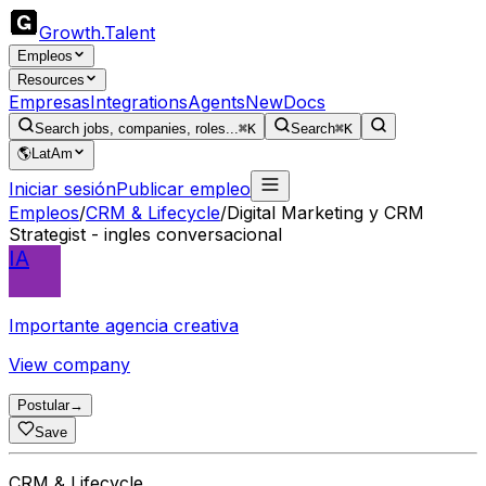
Growth
.
Talent
Empleos
Resources
Empresas
Integrations
Agents
New
Docs
Search jobs, companies, roles...
⌘K
Search
⌘K
🌎
LatAm
Iniciar sesión
Publicar empleo
Empleos
/
CRM & Lifecycle
/
Digital Marketing y CRM
Strategist - ingles conversacional
IA
Importante agencia creativa
View company
Postular
→
Save
CRM & Lifecycle