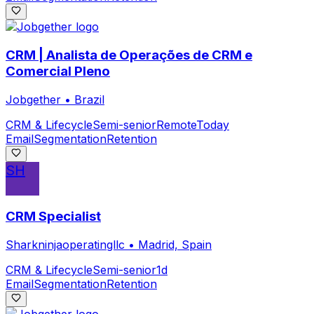
CRM | Analista de Operações de CRM e
Comercial Pleno
Jobgether
•
Brazil
CRM & Lifecycle
Semi-senior
Remote
Today
Email
Segmentation
Retention
SH
CRM Specialist
Sharkninjaoperatingllc
•
Madrid, Spain
CRM & Lifecycle
Semi-senior
1d
Email
Segmentation
Retention