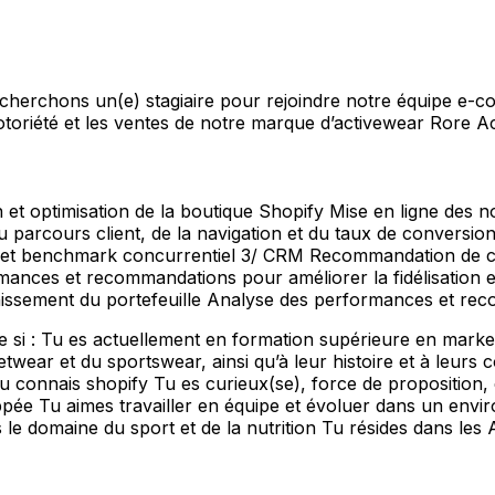
echerchons un(e) stagiaire pour rejoindre notre équipe e-
oriété et les ventes de notre marque d’activewear Rore Ac
et optimisation de la boutique Shopify Mise en ligne des no
du parcours client, de la navigation et du taux de conversio
es et benchmark concurrentiel 3/ CRM Recommandation de
es et recommandations pour améliorer la fidélisation et l’
ichissement du portefeuille Analyse des performances et r
e si : Tu es actuellement en formation supérieure en mark
twear et du sportswear, ainsi qu’à leur histoire et à leur
Tu connais shopify Tu es curieux(se), force de proposition, 
ppée Tu aimes travailler en équipe et évoluer dans un env
 le domaine du sport et de la nutrition Tu résides dans les 