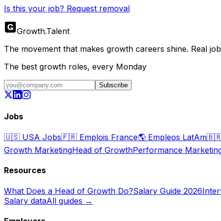
Is this your job? Request removal
Growth
.
Talent
The movement that makes growth careers shine. Real jobs,
The best growth roles, every Monday
Subscribe
Jobs
🇺🇸
USA Jobs
🇫🇷
Emplois France
🌎
Empleos LatAm
🇧
Growth Marketing
Head of Growth
Performance Marketin
Resources
What Does a Head of Growth Do?
Salary Guide 2026
Inte
Salary data
All guides →