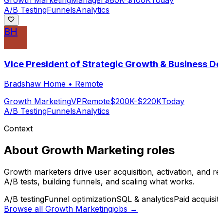
Growth Marketing
Manager
$80K-$100K
Today
A/B Testing
Funnels
Analytics
BH
Vice President of Strategic Growth & Business 
Bradshaw Home
•
Remote
Growth Marketing
VP
Remote
$200K-$220K
Today
A/B Testing
Funnels
Analytics
Context
About
Growth Marketing
roles
Growth marketers drive user acquisition, activation, and 
A/B tests, building funnels, and scaling what works.
A/B testing
Funnel optimization
SQL & analytics
Paid acquisi
Browse all
Growth Marketing
jobs →