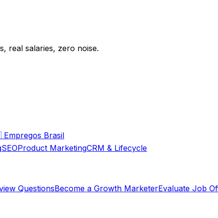
 real salaries, zero noise.

Empregos Brasil
g
SEO
Product Marketing
CRM & Lifecycle
rview Questions
Become a Growth Marketer
Evaluate Job Of