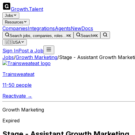
Growth
.
Talent
Jobs
Resources
Companies
Integrations
Agents
New
Docs
Search jobs, companies, roles...
⌘K
Search
⌘K
🇺🇸
USA
Sign In
Post a Job
Jobs
/
Growth Marketing
/
Stage - Assistant Growth Market
Trainsweateat
11-50 people
Reactivate →
Growth Marketing
Expired
Stage - Assistant Growth Marketing