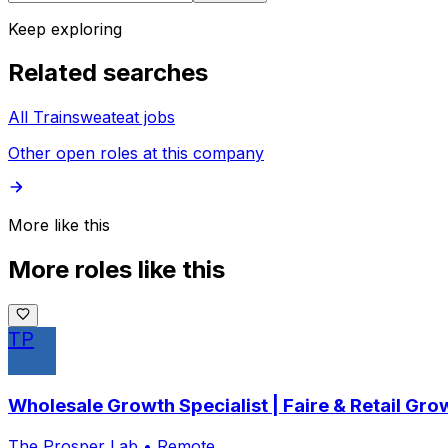
Keep exploring
Related searches
All Trainsweateat jobs
Other open roles at this company
More like this
More roles like this
TP
Wholesale Growth Specialist | Faire & Retail Gr
The Prosper Lab
•
Remote