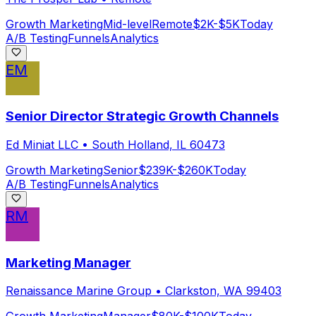
Growth Marketing
Mid-level
Remote
$2K-$5K
Today
A/B Testing
Funnels
Analytics
EM
Senior Director Strategic Growth Channels
Ed Miniat LLC
•
South Holland, IL 60473
Growth Marketing
Senior
$239K-$260K
Today
A/B Testing
Funnels
Analytics
RM
Marketing Manager
Renaissance Marine Group
•
Clarkston, WA 99403