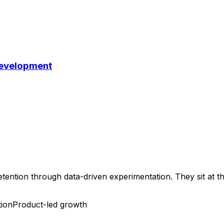
Development
retention through data-driven experimentation. They sit at 
tion
Product-led growth