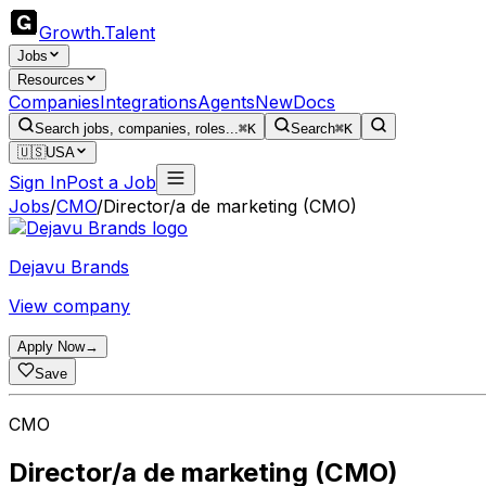
Growth
.
Talent
Jobs
Resources
Companies
Integrations
Agents
New
Docs
Search jobs, companies, roles...
⌘K
Search
⌘K
🇺🇸
USA
Sign In
Post a Job
Jobs
/
CMO
/
Director/a de marketing (CMO)
Dejavu Brands
View company
Apply Now
→
Save
CMO
Director/a de marketing (CMO)