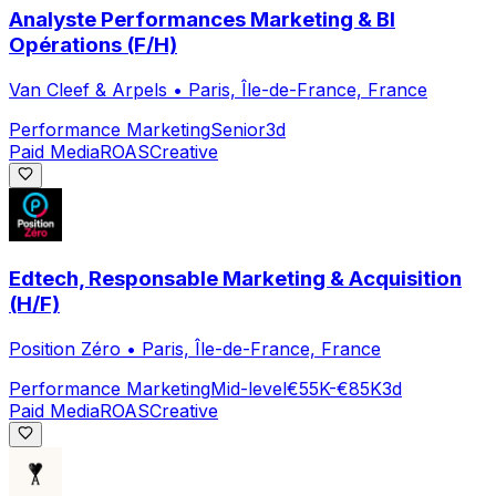
Analyste Performances Marketing & BI
Opérations (F/H)
Van Cleef & Arpels
•
Paris, Île-de-France, France
Performance Marketing
Senior
3d
Paid Media
ROAS
Creative
Edtech, Responsable Marketing & Acquisition
(H/F)
Position Zéro
•
Paris, Île-de-France, France
Performance Marketing
Mid-level
€55K-€85K
3d
Paid Media
ROAS
Creative