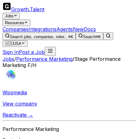
Growth
.
Talent
Jobs
Resources
Companies
Integrations
Agents
New
Docs
Search jobs, companies, roles...
⌘K
Search
⌘K
🇺🇸
USA
Sign In
Post a Job
Jobs
/
Performance Marketing
/
Stage Performance
Marketing F/H
Wppmedia
View company
Reactivate →
Performance Marketing