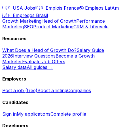
🇺🇸
USA Jobs
🇫🇷
Emplois France
🌎
Empleos LatAm
🇧🇷
Empregos Brasil
Growth Marketing
Head of Growth
Performance
Marketing
SEO
Product Marketing
CRM & Lifecycle
Resources
What Does a Head of Growth Do?
Salary Guide
2026
Interview Questions
Become a Growth
Marketer
Evaluate Job Offers
Salary data
All guides →
Employers
Post a job (free)
Boost a listing
Companies
Candidates
Sign in
My applications
Complete profile
Developers