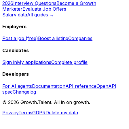
2026
Interview Questions
Become a Growth
Marketer
Evaluate Job Offers
Salary data
All guides →
Employers
Post a job (free)
Boost a listing
Companies
Candidates
Sign in
My applications
Complete profile
Developers
For AI agents
Documentation
API reference
OpenAPI
spec
Changelog
©
2026
Growth.Talent.
All in on growth.
Privacy
Terms
GDPR
Delete my data