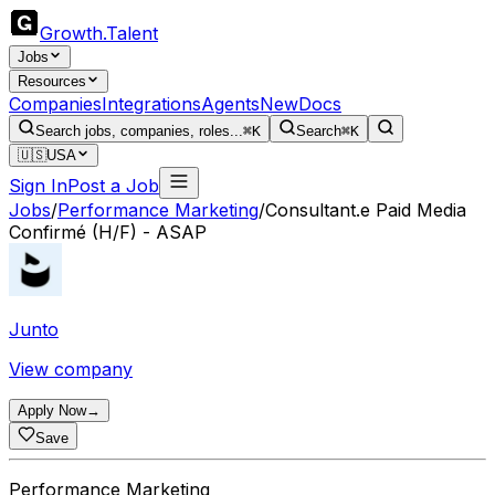
Growth
.
Talent
Jobs
Resources
Companies
Integrations
Agents
New
Docs
Search jobs, companies, roles...
⌘K
Search
⌘K
🇺🇸
USA
Sign In
Post a Job
Jobs
/
Performance Marketing
/
Consultant.e Paid Media
Confirmé (H/F) - ASAP
Junto
View company
Apply Now
→
Save
Performance Marketing