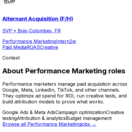
Alternant Acquisition (F/H)
SVP
•
Bois-Colombes, FR
Performance Marketing
Intern
2w
Paid Media
ROAS
Creative
Context
About
Performance Marketing
roles
Performance marketers manage paid acquisition across
Google, Meta, LinkedIn, TikTok, and other channels.
They optimize ad spend for ROI, run creative tests, and
build attribution models to prove what works.
Google Ads & Meta Ads
Campaign optimization
Creative
testing
Attribution & analytics
Budget management
Browse all
Performance Marketing
jobs →