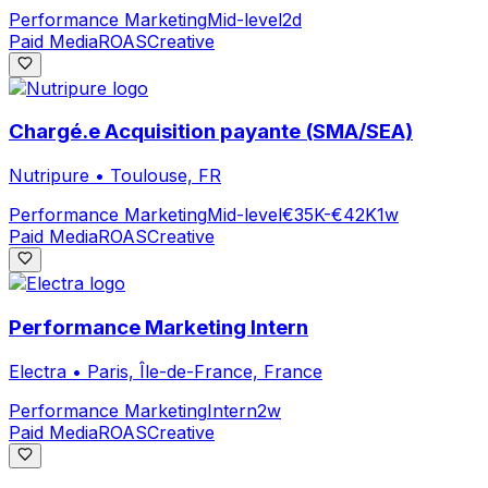
Performance Marketing
Mid-level
2d
Paid Media
ROAS
Creative
Chargé.e Acquisition payante (SMA/SEA)
Nutripure
•
Toulouse, FR
Performance Marketing
Mid-level
€35K-€42K
1w
Paid Media
ROAS
Creative
Performance Marketing Intern
Electra
•
Paris, Île-de-France, France
Performance Marketing
Intern
2w
Paid Media
ROAS
Creative