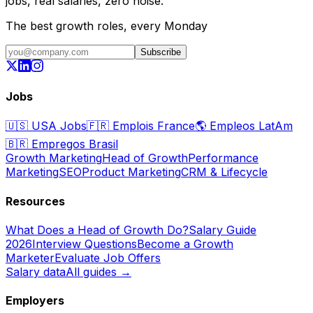
jobs, real salaries, zero noise.
The best growth roles, every Monday
Subscribe
Jobs
🇺🇸
USA Jobs
🇫🇷
Emplois France
🌎
Empleos LatAm
🇧🇷
Empregos Brasil
Growth Marketing
Head of Growth
Performance
Marketing
SEO
Product Marketing
CRM & Lifecycle
Resources
What Does a Head of Growth Do?
Salary Guide
2026
Interview Questions
Become a Growth
Marketer
Evaluate Job Offers
Salary data
All guides →
Employers