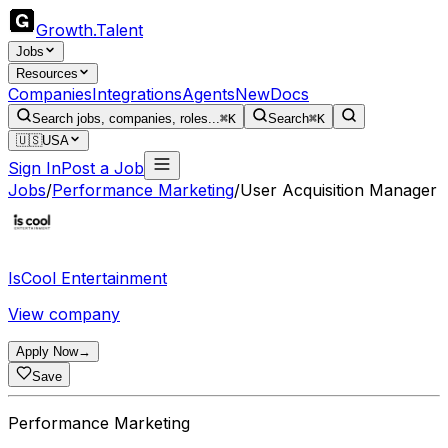
Growth
.
Talent
Jobs
Resources
Companies
Integrations
Agents
New
Docs
Search jobs, companies, roles...
⌘K
Search
⌘K
🇺🇸
USA
Sign In
Post a Job
Jobs
/
Performance Marketing
/
User Acquisition Manager
IsCool Entertainment
View company
Apply Now
→
Save
Performance Marketing