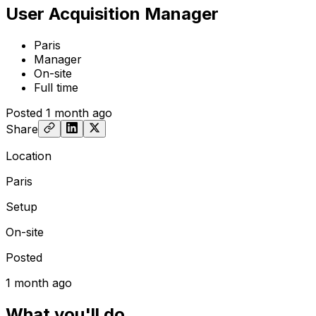
User Acquisition Manager
Paris
Manager
On-site
Full time
Posted
1 month ago
Share
Location
Paris
Setup
On-site
Posted
1 month ago
What you'll do