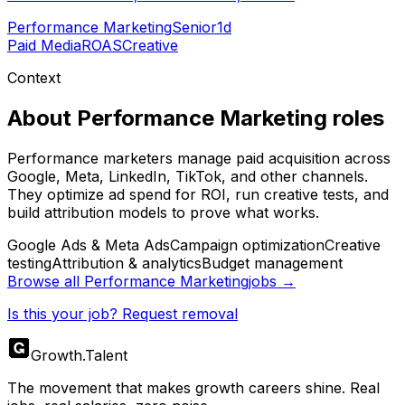
Performance Marketing
Senior
1d
Paid Media
ROAS
Creative
Context
About
Performance Marketing
roles
Performance marketers manage paid acquisition across
Google, Meta, LinkedIn, TikTok, and other channels.
They optimize ad spend for ROI, run creative tests, and
build attribution models to prove what works.
Google Ads & Meta Ads
Campaign optimization
Creative
testing
Attribution & analytics
Budget management
Browse all
Performance Marketing
jobs →
Is this your job? Request removal
Growth
.
Talent
The movement that makes growth careers shine. Real