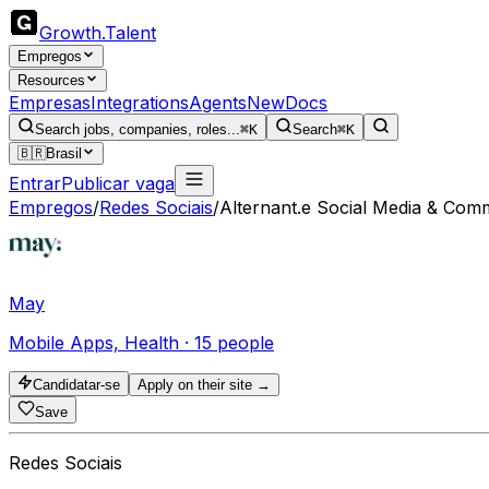
Growth
.
Talent
Empregos
Resources
Empresas
Integrations
Agents
New
Docs
Search jobs, companies, roles...
⌘K
Search
⌘K
🇧🇷
Brasil
Entrar
Publicar vaga
Empregos
/
Redes Sociais
/
Alternant.e Social Media & Com
May
Mobile Apps, Health · 15 people
Candidatar-se
Apply on their site →
Save
Redes Sociais