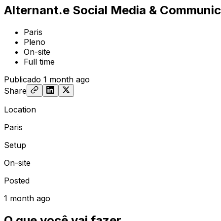
Alternant.e Social Media & Communic
Paris
Pleno
On-site
Full time
Publicado
1 month ago
Share
Location
Paris
Setup
On-site
Posted
1 month ago
O que você vai fazer