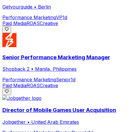
Getyourguide
•
Berlin
Performance Marketing
VP
1d
Paid Media
ROAS
Creative
Senior Performance Marketing Manager
Shopback 2
•
Manila, Philippines
Performance Marketing
Senior
1d
Paid Media
ROAS
Creative
Director of Mobile Games User Acquisition
Jobgether
•
United Arab Emirates