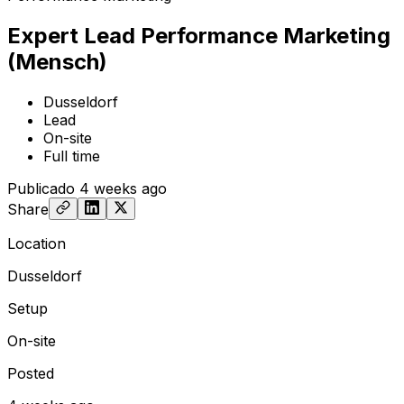
Expert Lead Performance Marketing
(Mensch)
Dusseldorf
Lead
On-site
Full time
Publicado
4 weeks ago
Share
Location
Dusseldorf
Setup
On-site
Posted