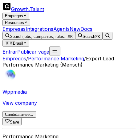
Growth
.
Talent
Empregos
Resources
Empresas
Integrations
Agents
New
Docs
Search jobs, companies, roles...
⌘K
Search
⌘K
🇧🇷
Brasil
Entrar
Publicar vaga
Empregos
/
Performance Marketing
/
Expert Lead
Performance Marketing (Mensch)
Wppmedia
View company
Candidatar-se
→
Save
Performance Marketing