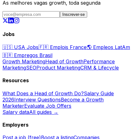
As melhores vagas growth, toda segunda
Inscrever-se
Jobs
🇺🇸
USA Jobs
🇫🇷
Emplois France
🌎
Empleos LatAm
🇧🇷
Empregos Brasil
Growth Marketing
Head of Growth
Performance
Marketing
SEO
Product Marketing
CRM & Lifecycle
Resources
What Does a Head of Growth Do?
Salary Guide
2026
Interview Questions
Become a Growth
Marketer
Evaluate Job Offers
Salary data
All guides →
Employers
Post a job (free)
Boost a listing
Companies