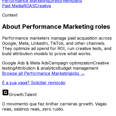
Performance Marketing
Diretor
Remote
1d
Paid Media
ROAS
Creative
Context
About
Performance Marketing
roles
Performance marketers manage paid acquisition across
Google, Meta, LinkedIn, TikTok, and other channels.
They optimize ad spend for ROI, run creative tests, and
build attribution models to prove what works.
Google Ads & Meta Ads
Campaign optimization
Creative
testing
Attribution & analytics
Budget management
Browse all
Performance Marketing
jobs →
É a sua vaga? Solicitar remoção
Growth
.
Talent
O movimento que faz brilhar carreiras growth. Vagas
reais, salários reais, zero ruído.