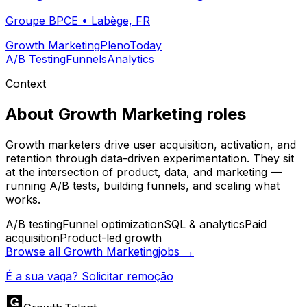
Groupe BPCE
•
Labège, FR
Growth Marketing
Pleno
Today
A/B Testing
Funnels
Analytics
Context
About
Growth Marketing
roles
Growth marketers drive user acquisition, activation, and
retention through data-driven experimentation. They sit
at the intersection of product, data, and marketing —
running A/B tests, building funnels, and scaling what
works.
A/B testing
Funnel optimization
SQL & analytics
Paid
acquisition
Product-led growth
Browse all
Growth Marketing
jobs →
É a sua vaga? Solicitar remoção