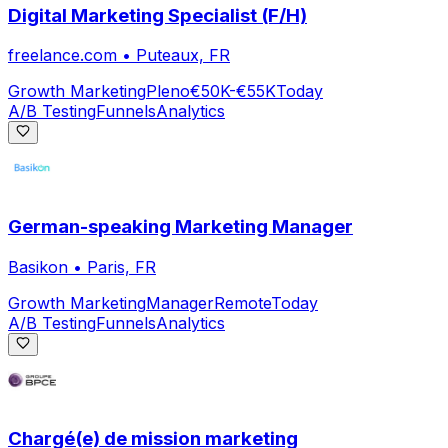
Digital Marketing Specialist (F/H)
freelance.com
•
Puteaux, FR
Growth Marketing
Pleno
€50K-€55K
Today
A/B Testing
Funnels
Analytics
German-speaking Marketing Manager
Basikon
•
Paris, FR
Growth Marketing
Manager
Remote
Today
A/B Testing
Funnels
Analytics
Chargé(e) de mission marketing