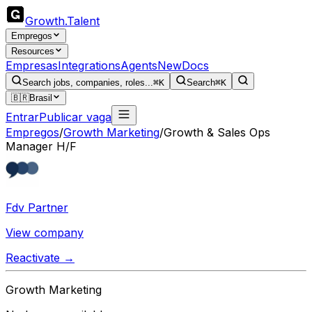
Growth
.
Talent
Empregos
Resources
Empresas
Integrations
Agents
New
Docs
Search jobs, companies, roles...
⌘K
Search
⌘K
🇧🇷
Brasil
Entrar
Publicar vaga
Empregos
/
Growth Marketing
/
Growth & Sales Ops
Manager H/F
Fdv Partner
View company
Reactivate →
Growth Marketing