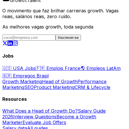
Growth
.
Talent
O movimento que faz brilhar carreiras growth. Vagas
reais, salários reais, zero ruído.
As melhores vagas growth, toda segunda
Inscrever-se
Jobs
🇺🇸
USA Jobs
🇫🇷
Emplois France
🌎
Empleos LatAm
🇧🇷
Empregos Brasil
Growth Marketing
Head of Growth
Performance
Marketing
SEO
Product Marketing
CRM & Lifecycle
Resources
What Does a Head of Growth Do?
Salary Guide
2026
Interview Questions
Become a Growth
Marketer
Evaluate Job Offers
Salary data
All guides →