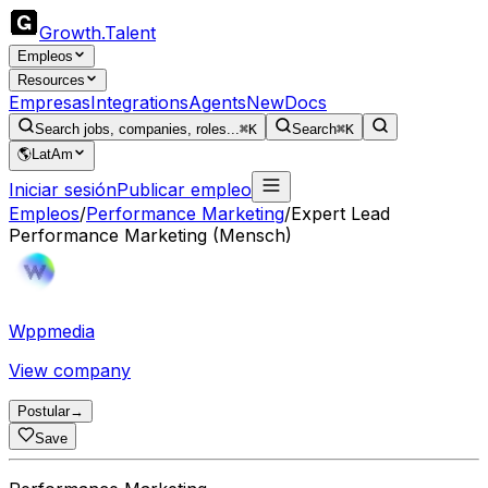
Growth
.
Talent
Empleos
Resources
Empresas
Integrations
Agents
New
Docs
Search jobs, companies, roles...
⌘K
Search
⌘K
🌎
LatAm
Iniciar sesión
Publicar empleo
Empleos
/
Performance Marketing
/
Expert Lead
Performance Marketing (Mensch)
Wppmedia
View company
Postular
→
Save