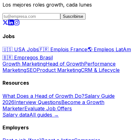
Los mejores roles growth, cada lunes
Suscribirse
Jobs
🇺🇸
USA Jobs
🇫🇷
Emplois France
🌎
Empleos LatAm
🇧🇷
Empregos Brasil
Growth Marketing
Head of Growth
Performance
Marketing
SEO
Product Marketing
CRM & Lifecycle
Resources
What Does a Head of Growth Do?
Salary Guide
2026
Interview Questions
Become a Growth
Marketer
Evaluate Job Offers
Salary data
All guides →
Employers