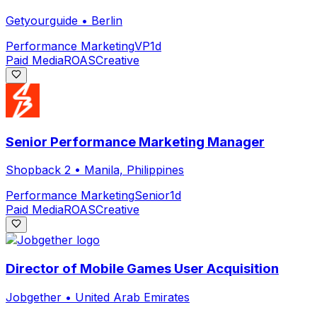
Getyourguide
•
Berlin
Performance Marketing
VP
1d
Paid Media
ROAS
Creative
Senior Performance Marketing Manager
Shopback 2
•
Manila, Philippines
Performance Marketing
Senior
1d
Paid Media
ROAS
Creative
Director of Mobile Games User Acquisition
Jobgether
•
United Arab Emirates