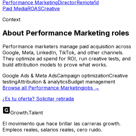
Performance Marketing
Director
Remote
1d
Paid Media
ROAS
Creative
Context
About
Performance Marketing
roles
Performance marketers manage paid acquisition across
Google, Meta, LinkedIn, TikTok, and other channels.
They optimize ad spend for ROI, run creative tests, and
build attribution models to prove what works.
Google Ads & Meta Ads
Campaign optimization
Creative
testing
Attribution & analytics
Budget management
Browse all
Performance Marketing
jobs →
¿Es tu oferta? Solicitar retirada
Growth
.
Talent
El movimiento que hace brillar las carreras growth.
Empleos reales, salarios reales, cero ruido.