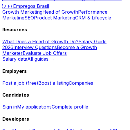
🇧🇷
Empregos Brasil
Growth Marketing
Head of Growth
Performance
Marketing
SEO
Product Marketing
CRM & Lifecycle
Resources
What Does a Head of Growth Do?
Salary Guide
2026
Interview Questions
Become a Growth
Marketer
Evaluate Job Offers
Salary data
All guides →
Employers
Post a job (free)
Boost a listing
Companies
Candidates
Sign in
My applications
Complete profile
Developers