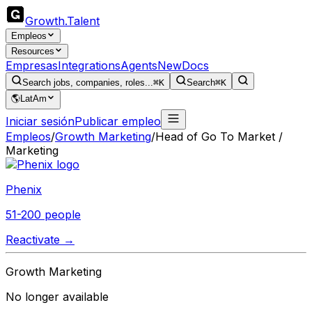
Growth
.
Talent
Empleos
Resources
Empresas
Integrations
Agents
New
Docs
Search jobs, companies, roles...
⌘K
Search
⌘K
🌎
LatAm
Iniciar sesión
Publicar empleo
Empleos
/
Growth Marketing
/
Head of Go To Market /
Marketing
Phenix
51-200 people
Reactivate →
Growth Marketing
No longer available