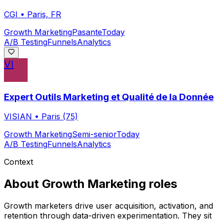
CGI
•
Paris, FR
Growth Marketing
Pasante
Today
A/B Testing
Funnels
Analytics
VI
Expert Outils Marketing et Qualité de la Donnée
VISIAN
•
Paris (75)
Growth Marketing
Semi-senior
Today
A/B Testing
Funnels
Analytics
Context
About
Growth Marketing
roles
Growth marketers drive user acquisition, activation, and
retention through data-driven experimentation. They sit