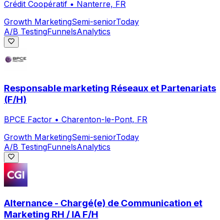
Crédit Coopératif
•
Nanterre, FR
Growth Marketing
Semi-senior
Today
A/B Testing
Funnels
Analytics
Responsable marketing Réseaux et Partenariats
(F/H)
BPCE Factor
•
Charenton-le-Pont, FR
Growth Marketing
Semi-senior
Today
A/B Testing
Funnels
Analytics
Alternance - Chargé(e) de Communication et
Marketing RH / IA F/H