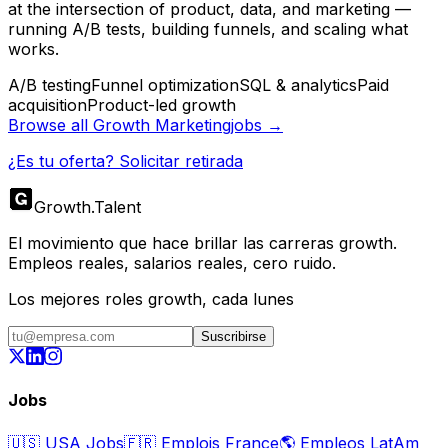
at the intersection of product, data, and marketing —
running A/B tests, building funnels, and scaling what
works.
A/B testing
Funnel optimization
SQL & analytics
Paid
acquisition
Product-led growth
Browse all
Growth Marketing
jobs →
¿Es tu oferta? Solicitar retirada
Growth
.
Talent
El movimiento que hace brillar las carreras growth.
Empleos reales, salarios reales, cero ruido.
Los mejores roles growth, cada lunes
Suscribirse
Jobs
🇺🇸
USA Jobs
🇫🇷
Emplois France
🌎
Empleos LatAm