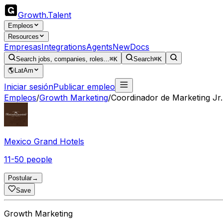
Growth
.
Talent
Empleos
Resources
Empresas
Integrations
Agents
New
Docs
Search jobs, companies, roles...
⌘K
Search
⌘K
🌎
LatAm
Iniciar sesión
Publicar empleo
Empleos
/
Growth Marketing
/
Coordinador de Marketing Jr.
Mexico Grand Hotels
11-50 people
Postular
→
Save
Growth Marketing