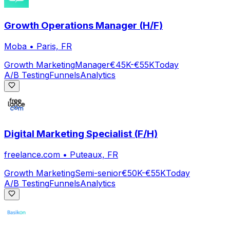
Growth Operations Manager (H/F)
Moba
•
Paris, FR
Growth Marketing
Manager
€45K-€55K
Today
A/B Testing
Funnels
Analytics
Digital Marketing Specialist (F/H)
freelance.com
•
Puteaux, FR
Growth Marketing
Semi-senior
€50K-€55K
Today
A/B Testing
Funnels
Analytics