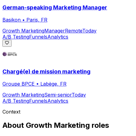
German-speaking Marketing Manager
Basikon
•
Paris, FR
Growth Marketing
Manager
Remote
Today
A/B Testing
Funnels
Analytics
Chargé(e) de mission marketing
Groupe BPCE
•
Labège, FR
Growth Marketing
Semi-senior
Today
A/B Testing
Funnels
Analytics
Context
About
Growth Marketing
roles