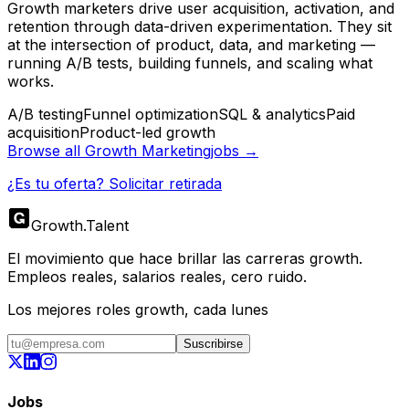
Growth marketers drive user acquisition, activation, and
retention through data-driven experimentation. They sit
at the intersection of product, data, and marketing —
running A/B tests, building funnels, and scaling what
works.
A/B testing
Funnel optimization
SQL & analytics
Paid
acquisition
Product-led growth
Browse all
Growth Marketing
jobs →
¿Es tu oferta? Solicitar retirada
Growth
.
Talent
El movimiento que hace brillar las carreras growth.
Empleos reales, salarios reales, cero ruido.
Los mejores roles growth, cada lunes
Suscribirse
Jobs