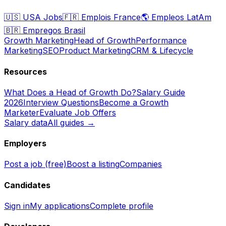
🇺🇸
USA Jobs
🇫🇷
Emplois France
🌎
Empleos LatAm
🇧🇷
Empregos Brasil
Growth Marketing
Head of Growth
Performance
Marketing
SEO
Product Marketing
CRM & Lifecycle
Resources
What Does a Head of Growth Do?
Salary Guide
2026
Interview Questions
Become a Growth
Marketer
Evaluate Job Offers
Salary data
All guides →
Employers
Post a job (free)
Boost a listing
Companies
Candidates
Sign in
My applications
Complete profile