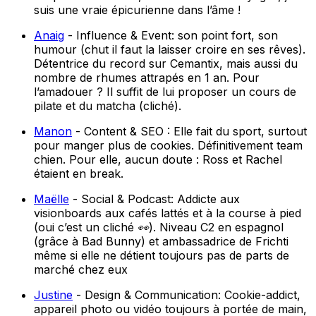
suis une vraie épicurienne dans l’âme !
Anaig
- Influence & Event: son point fort, son
humour (chut il faut la laisser croire en ses rêves).
Détentrice du record sur Cemantix, mais aussi du
nombre de rhumes attrapés en 1 an. Pour
l’amadouer ? Il suffit de lui proposer un cours de
pilate et du matcha (cliché).
Manon
- Content & SEO : Elle fait du sport, surtout
pour manger plus de cookies. Définitivement team
chien. Pour elle, aucun doute : Ross et Rachel
étaient en break.
Maëlle
- Social & Podcast: A
ddicte aux
visionboards aux cafés lattés et à la course à pied
(oui c’est un cliché 👀). Niveau C2 en espagnol
(grâce à Bad Bunny) et ambassadrice de Frichti
même si elle ne détient toujours pas de parts de
marché chez eux
Justine
- Design & Communication: Cookie-addict,
appareil photo ou vidéo toujours à portée de main,