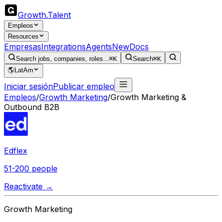
Growth
.
Talent
Empleos
Resources
Empresas
Integrations
Agents
New
Docs
Search jobs, companies, roles...
⌘K
Search
⌘K
🌎
LatAm
Iniciar sesión
Publicar empleo
Empleos
/
Growth Marketing
/
Growth Marketing &
Outbound B2B
Edflex
51-200 people
Reactivate →
Growth Marketing