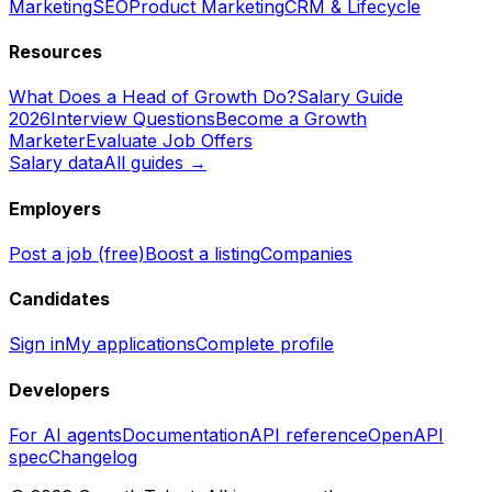
Marketing
SEO
Product Marketing
CRM & Lifecycle
Resources
What Does a Head of Growth Do?
Salary Guide
2026
Interview Questions
Become a Growth
Marketer
Evaluate Job Offers
Salary data
All guides →
Employers
Post a job (free)
Boost a listing
Companies
Candidates
Sign in
My applications
Complete profile
Developers
For AI agents
Documentation
API reference
OpenAPI
spec
Changelog