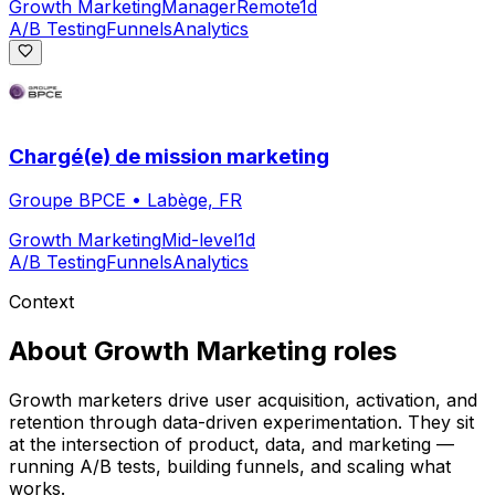
Growth Marketing
Manager
Remote
1d
A/B Testing
Funnels
Analytics
Chargé(e) de mission marketing
Groupe BPCE
•
Labège, FR
Growth Marketing
Mid-level
1d
A/B Testing
Funnels
Analytics
Context
About
Growth Marketing
roles
Growth marketers drive user acquisition, activation, and
retention through data-driven experimentation. They sit
at the intersection of product, data, and marketing —
running A/B tests, building funnels, and scaling what
works.