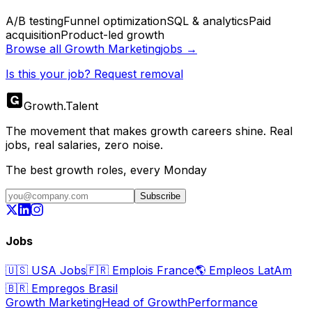
A/B testing
Funnel optimization
SQL & analytics
Paid
acquisition
Product-led growth
Browse all
Growth Marketing
jobs →
Is this your job? Request removal
Growth
.
Talent
The movement that makes growth careers shine. Real
jobs, real salaries, zero noise.
The best growth roles, every Monday
Subscribe
Jobs
🇺🇸
USA Jobs
🇫🇷
Emplois France
🌎
Empleos LatAm
🇧🇷
Empregos Brasil
Growth Marketing
Head of Growth
Performance