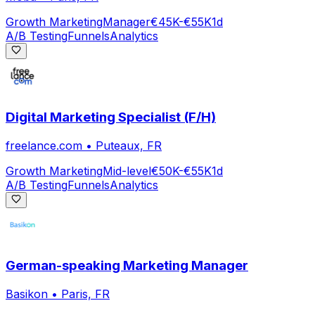
Growth Marketing
Manager
€45K-€55K
1d
A/B Testing
Funnels
Analytics
Digital Marketing Specialist (F/H)
freelance.com
•
Puteaux, FR
Growth Marketing
Mid-level
€50K-€55K
1d
A/B Testing
Funnels
Analytics
German-speaking Marketing Manager
Basikon
•
Paris, FR