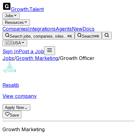
Growth
.
Talent
Jobs
Resources
Companies
Integrations
Agents
New
Docs
Search jobs, companies, roles...
⌘K
Search
⌘K
🇺🇸
USA
Sign In
Post a Job
Jobs
/
Growth Marketing
/
Growth Officer
Resalib
View company
Apply Now
→
Save
Growth Marketing