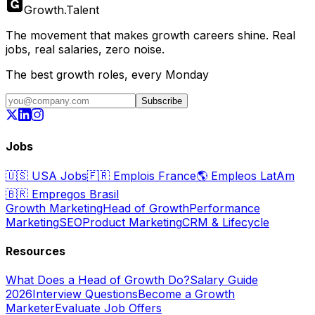
Growth
.
Talent
The movement that makes growth careers shine. Real
jobs, real salaries, zero noise.
The best growth roles, every Monday
Subscribe
Jobs
🇺🇸
USA Jobs
🇫🇷
Emplois France
🌎
Empleos LatAm
🇧🇷
Empregos Brasil
Growth Marketing
Head of Growth
Performance
Marketing
SEO
Product Marketing
CRM & Lifecycle
Resources
What Does a Head of Growth Do?
Salary Guide
2026
Interview Questions
Become a Growth
Marketer
Evaluate Job Offers