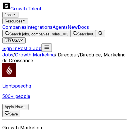
Growth
.
Talent
Jobs
Resources
Companies
Integrations
Agents
New
Docs
Search jobs, companies, roles...
⌘K
Search
⌘K
🇺🇸
USA
Sign In
Post a Job
Jobs
/
Growth Marketing
/
Directeur/Directrice, Marketing
de Croissance
Lightspeedhq
500+ people
Apply Now
→
Save
Growth Marketing