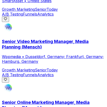
SmartAsset
•
United States
Growth Marketing
Senior
Today
A/B Testing
Funnels
Analytics
Senior Video Marketing Manager, Media
Planning (Mensch)
Wppmedia
•
Dusseldorf, Germany; Frankfurt, Germany;
Hamburg, Germany
Growth Marketing
Senior
Today
A/B Testing
Funnels
Analytics
Senior Online Marketing Manager, Media