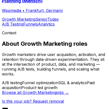
Planning (Mensch)
Wppmedia
•
Frankfurt, Germany
Growth Marketing
Senior
Today
A/B Testing
Funnels
Analytics
Context
About
Growth Marketing
roles
Growth marketers drive user acquisition, activation, and
retention through data-driven experimentation. They sit
at the intersection of product, data, and marketing —
running A/B tests, building funnels, and scaling what
works.
A/B testing
Funnel optimization
SQL & analytics
Paid
acquisition
Product-led growth
Browse all
Growth Marketing
jobs →
Is this your job? Request removal