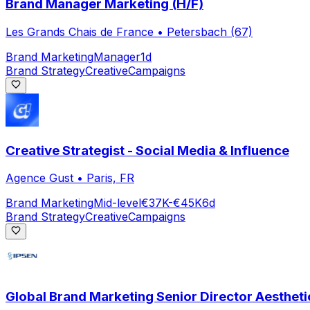
Brand Manager Marketing (H/F)
Les Grands Chais de France
•
Petersbach (67)
Brand Marketing
Manager
1d
Brand Strategy
Creative
Campaigns
Creative Strategist - Social Media & Influence
Agence Gust
•
Paris, FR
Brand Marketing
Mid-level
€37K-€45K
6d
Brand Strategy
Creative
Campaigns
Global Brand Marketing Senior Director Aestheti