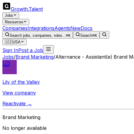
Growth
.
Talent
Jobs
Resources
Companies
Integrations
Agents
New
Docs
Search jobs, companies, roles...
⌘K
Search
⌘K
🇺🇸
USA
Sign In
Post a Job
Jobs
/
Brand Marketing
/
Alternance - Assistant(e) Brand M
LO
Lily of the Valley
View company
Reactivate →
Brand Marketing
No longer available