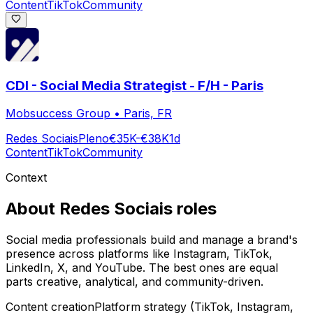
Content
TikTok
Community
CDI - Social Media Strategist - F/H - Paris
Mobsuccess Group
•
Paris, FR
Redes Sociais
Pleno
€35K-€38K
1d
Content
TikTok
Community
Context
About
Redes Sociais
roles
Social media professionals build and manage a brand's
presence across platforms like Instagram, TikTok,
LinkedIn, X, and YouTube. The best ones are equal
parts creative, analytical, and community-driven.
Content creation
Platform strategy (TikTok, Instagram,