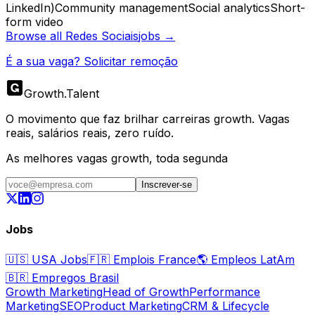
LinkedIn)
Community management
Social analytics
Short-
form video
Browse all
Redes Sociais
jobs →
É a sua vaga? Solicitar remoção
Growth
.
Talent
O movimento que faz brilhar carreiras growth. Vagas
reais, salários reais, zero ruído.
As melhores vagas growth, toda segunda
Inscrever-se
Jobs
🇺🇸
USA Jobs
🇫🇷
Emplois France
🌎
Empleos LatAm
🇧🇷
Empregos Brasil
Growth Marketing
Head of Growth
Performance
Marketing
SEO
Product Marketing
CRM & Lifecycle