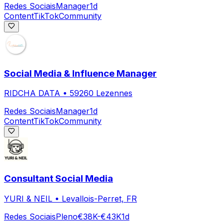
Redes Sociais
Manager
1d
Content
TikTok
Community
Social Media & Influence Manager
RIDCHA DATA
•
59260 Lezennes
Redes Sociais
Manager
1d
Content
TikTok
Community
Consultant Social Media
YURI & NEIL
•
Levallois-Perret, FR
Redes Sociais
Pleno
€38K-€43K
1d