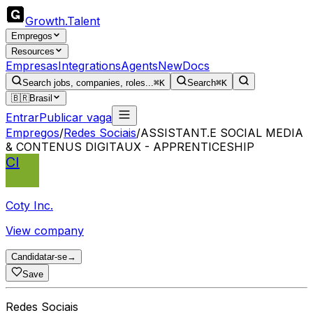
Growth
.
Talent
Empregos
Resources
Empresas
Integrations
Agents
New
Docs
Search jobs, companies, roles...
⌘K
Search
⌘K
🇧🇷
Brasil
Entrar
Publicar vaga
Empregos
/
Redes Sociais
/
ASSISTANT.E SOCIAL MEDIA
& CONTENUS DIGITAUX - APPRENTICESHIP
CI
Coty Inc.
View company
Candidatar-se
→
Save
Redes Sociais