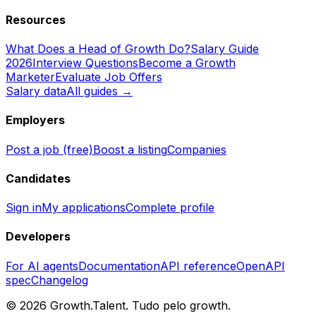
Resources
What Does a Head of Growth Do?
Salary Guide
2026
Interview Questions
Become a Growth
Marketer
Evaluate Job Offers
Salary data
All guides →
Employers
Post a job (free)
Boost a listing
Companies
Candidates
Sign in
My applications
Complete profile
Developers
For AI agents
Documentation
API reference
OpenAPI
spec
Changelog
©
2026
Growth.Talent.
Tudo pelo growth.