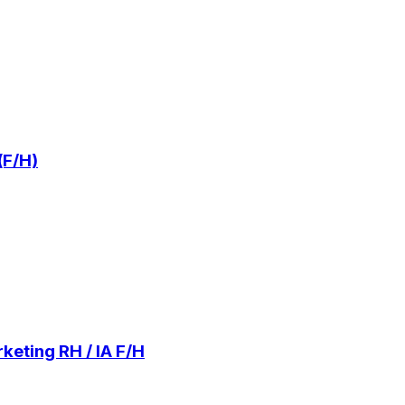
(F/H)
keting RH / IA F/H