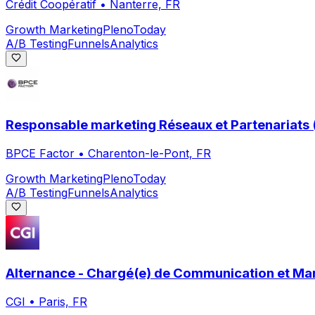
Crédit Coopératif
•
Nanterre, FR
Growth Marketing
Pleno
Today
A/B Testing
Funnels
Analytics
Responsable marketing Réseaux et Partenariats 
BPCE Factor
•
Charenton-le-Pont, FR
Growth Marketing
Pleno
Today
A/B Testing
Funnels
Analytics
Alternance - Chargé(e) de Communication et Mar
CGI
•
Paris, FR