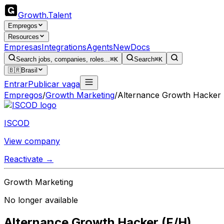
Growth
.
Talent
Empregos
Resources
Empresas
Integrations
Agents
New
Docs
Search jobs, companies, roles...
⌘K
Search
⌘K
🇧🇷
Brasil
Entrar
Publicar vaga
Empregos
/
Growth Marketing
/
Alternance Growth Hacker 
ISCOD
View company
Reactivate →
Growth Marketing
No longer available
Alternance Growth Hacker (F/H)