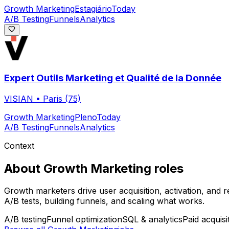
Growth Marketing
Estagiário
Today
A/B Testing
Funnels
Analytics
Expert Outils Marketing et Qualité de la Donnée
VISIAN
•
Paris (75)
Growth Marketing
Pleno
Today
A/B Testing
Funnels
Analytics
Context
About
Growth Marketing
roles
Growth marketers drive user acquisition, activation, and 
A/B tests, building funnels, and scaling what works.
A/B testing
Funnel optimization
SQL & analytics
Paid acquisi