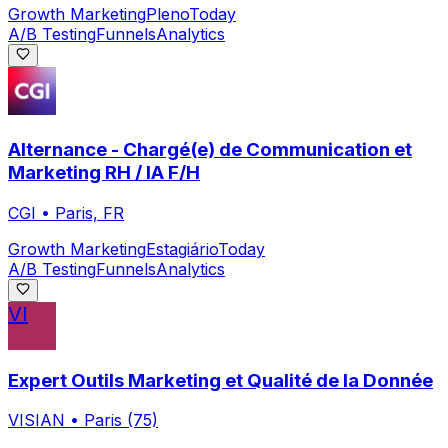
Growth Marketing
Pleno
Today
A/B Testing
Funnels
Analytics
Alternance - Chargé(e) de Communication et
Marketing RH / IA F/H
CGI
•
Paris, FR
Growth Marketing
Estagiário
Today
A/B Testing
Funnels
Analytics
VI
Expert Outils Marketing et Qualité de la Donnée
VISIAN
•
Paris (75)