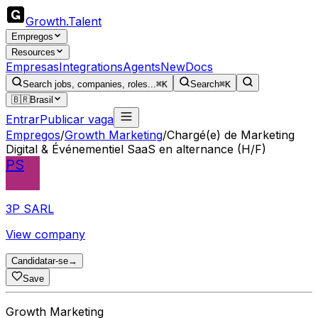
Growth
.
Talent
Empregos
Resources
Empresas
Integrations
Agents
New
Docs
Search jobs, companies, roles...
⌘K
Search
⌘K
🇧🇷
Brasil
Entrar
Publicar vaga
Empregos
/
Growth Marketing
/
Chargé(e) de Marketing
Digital & Événementiel SaaS en alternance (H/F)
PS
3P SARL
View company
Candidatar-se
→
Save
Growth Marketing