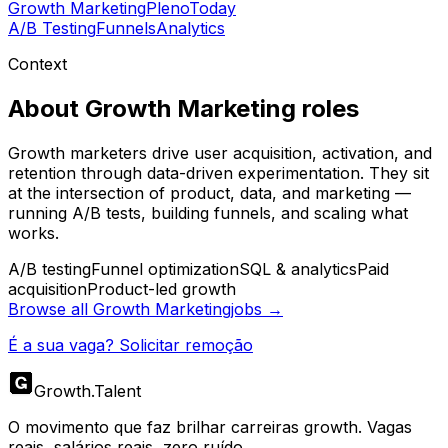
Growth Marketing
Pleno
Today
A/B Testing
Funnels
Analytics
Context
About
Growth Marketing
roles
Growth marketers drive user acquisition, activation, and
retention through data-driven experimentation. They sit
at the intersection of product, data, and marketing —
running A/B tests, building funnels, and scaling what
works.
A/B testing
Funnel optimization
SQL & analytics
Paid
acquisition
Product-led growth
Browse all
Growth Marketing
jobs →
É a sua vaga? Solicitar remoção
Growth
.
Talent
O movimento que faz brilhar carreiras growth. Vagas
reais, salários reais, zero ruído.