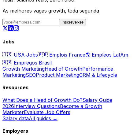
As melhores vagas growth, toda segunda
Inscrever-se
Jobs
🇺🇸
USA Jobs
🇫🇷
Emplois France
🌎
Empleos LatAm
🇧🇷
Empregos Brasil
Growth Marketing
Head of Growth
Performance
Marketing
SEO
Product Marketing
CRM & Lifecycle
Resources
What Does a Head of Growth Do?
Salary Guide
2026
Interview Questions
Become a Growth
Marketer
Evaluate Job Offers
Salary data
All guides →
Employers