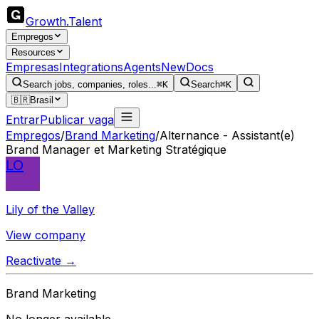
Growth
.
Talent
Empregos
Resources
Empresas
Integrations
Agents
New
Docs
Search jobs, companies, roles...
⌘K
Search
⌘K
🇧🇷
Brasil
Entrar
Publicar vaga
Empregos
/
Brand Marketing
/
Alternance - Assistant(e)
Brand Manager et Marketing Stratégique
LO
Lily of the Valley
View company
Reactivate →
Brand Marketing