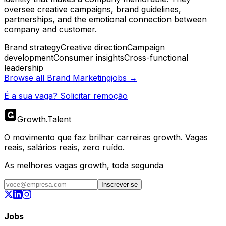
oversee creative campaigns, brand guidelines,
partnerships, and the emotional connection between
company and customer.
Brand strategy
Creative direction
Campaign
development
Consumer insights
Cross-functional
leadership
Browse all
Brand Marketing
jobs →
É a sua vaga? Solicitar remoção
Growth
.
Talent
O movimento que faz brilhar carreiras growth. Vagas
reais, salários reais, zero ruído.
As melhores vagas growth, toda segunda
Inscrever-se
Jobs