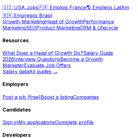
🇺🇸
USA Jobs
🇫🇷
Emplois France
🌎
Empleos LatAm
🇧🇷
Empregos Brasil
Growth Marketing
Head of Growth
Performance
Marketing
SEO
Product Marketing
CRM & Lifecycle
Resources
What Does a Head of Growth Do?
Salary Guide
2026
Interview Questions
Become a Growth
Marketer
Evaluate Job Offers
Salary data
All guides →
Employers
Post a job (free)
Boost a listing
Companies
Candidates
Sign in
My applications
Complete profile
Developers