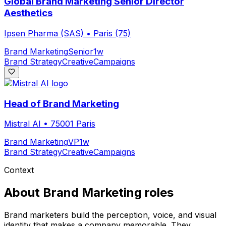
Global Brand Marketing Senior Director
Aesthetics
Ipsen Pharma (SAS)
•
Paris (75)
Brand Marketing
Senior
1w
Brand Strategy
Creative
Campaigns
Head of Brand Marketing
Mistral AI
•
75001 Paris
Brand Marketing
VP
1w
Brand Strategy
Creative
Campaigns
Context
About
Brand Marketing
roles
Brand marketers build the perception, voice, and visual
identity that makes a company memorable. They