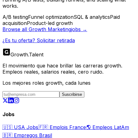
works.
A/B testing
Funnel optimization
SQL & analytics
Paid
acquisition
Product-led growth
Browse all
Growth Marketing
jobs →
¿Es tu oferta? Solicitar retirada
Growth
.
Talent
El movimiento que hace brillar las carreras growth.
Empleos reales, salarios reales, cero ruido.
Los mejores roles growth, cada lunes
Suscribirse
Jobs
🇺🇸
USA Jobs
🇫🇷
Emplois France
🌎
Empleos LatAm
🇧🇷
Empregos Brasil