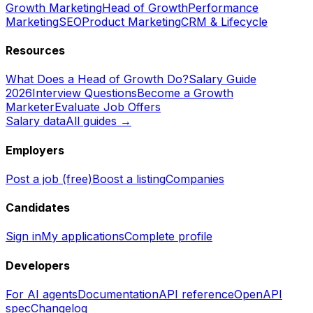
Growth Marketing
Head of Growth
Performance
Marketing
SEO
Product Marketing
CRM & Lifecycle
Resources
What Does a Head of Growth Do?
Salary Guide
2026
Interview Questions
Become a Growth
Marketer
Evaluate Job Offers
Salary data
All guides →
Employers
Post a job (free)
Boost a listing
Companies
Candidates
Sign in
My applications
Complete profile
Developers
For AI agents
Documentation
API reference
OpenAPI
spec
Changelog