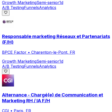
Growth Marketing
Semi-senior
1d
A/B Testing
Funnels
Analytics
Responsable marketing Réseaux et Partenariats
(F/H)
BPCE Factor
•
Charenton-le-Pont, FR
Growth Marketing
Semi-senior
1d
A/B Testing
Funnels
Analytics
Alternance - Chargé(e) de Communication et
Marketing RH / IA F/H
CGI
•
Paris, FR