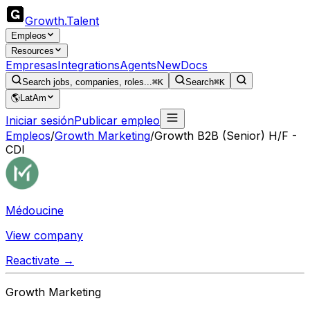
Growth
.
Talent
Empleos
Resources
Empresas
Integrations
Agents
New
Docs
Search jobs, companies, roles...
⌘K
Search
⌘K
🌎
LatAm
Iniciar sesión
Publicar empleo
Empleos
/
Growth Marketing
/
Growth B2B (Senior) H/F -
CDI
Médoucine
View company
Reactivate →
Growth Marketing