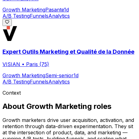
Growth Marketing
Pasante
1d
A/B Testing
Funnels
Analytics
Expert Outils Marketing et Qualité de la Donnée
VISIAN
•
Paris (75)
Growth Marketing
Semi-senior
1d
A/B Testing
Funnels
Analytics
Context
About
Growth Marketing
roles
Growth marketers drive user acquisition, activation, and
retention through data-driven experimentation. They sit
at the intersection of product, data, and marketing —
running A/B tests, building funnels, and scaling what