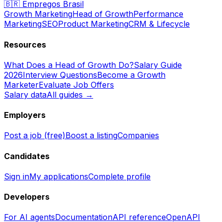
🇧🇷
Empregos Brasil
Growth Marketing
Head of Growth
Performance
Marketing
SEO
Product Marketing
CRM & Lifecycle
Resources
What Does a Head of Growth Do?
Salary Guide
2026
Interview Questions
Become a Growth
Marketer
Evaluate Job Offers
Salary data
All guides →
Employers
Post a job (free)
Boost a listing
Companies
Candidates
Sign in
My applications
Complete profile
Developers
For AI agents
Documentation
API reference
OpenAPI