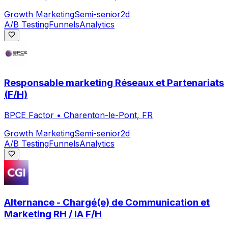
Growth Marketing
Semi-senior
2d
A/B Testing
Funnels
Analytics
Responsable marketing Réseaux et Partenariats
(F/H)
BPCE Factor
•
Charenton-le-Pont, FR
Growth Marketing
Semi-senior
2d
A/B Testing
Funnels
Analytics
Alternance - Chargé(e) de Communication et
Marketing RH / IA F/H