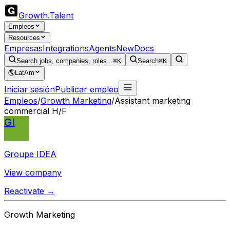
Growth
.
Talent
Empleos
Resources
Empresas
Integrations
Agents
New
Docs
Search jobs, companies, roles...
⌘K
Search
⌘K
🌎
LatAm
Iniciar sesión
Publicar empleo
Empleos
/
Growth Marketing
/
Assistant marketing
commercial H/F
GI
Groupe IDEA
View company
Reactivate →
Growth Marketing