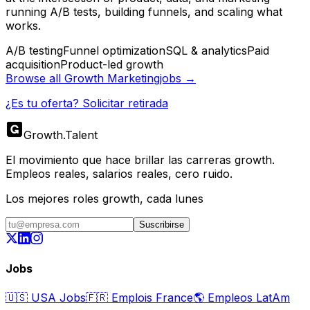
running A/B tests, building funnels, and scaling what
works.
A/B testing
Funnel optimization
SQL & analytics
Paid
acquisition
Product-led growth
Browse all
Growth Marketing
jobs →
¿Es tu oferta? Solicitar retirada
Growth
.
Talent
El movimiento que hace brillar las carreras growth.
Empleos reales, salarios reales, cero ruido.
Los mejores roles growth, cada lunes
Suscribirse
Jobs
🇺🇸
USA Jobs
🇫🇷
Emplois France
🌎
Empleos LatAm