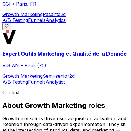
CGI
•
Paris, FR
Growth Marketing
Pasante
2d
A/B Testing
Funnels
Analytics
Expert Outils Marketing et Qualité de la Donnée
VISIAN
•
Paris (75)
Growth Marketing
Semi-senior
2d
A/B Testing
Funnels
Analytics
Context
About
Growth Marketing
roles
Growth marketers drive user acquisition, activation, and
retention through data-driven experimentation. They sit
at the intersection of product, data, and marketing —