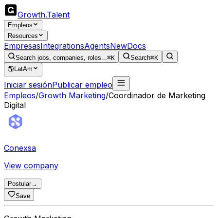
Growth
.
Talent
Empleos
Resources
Empresas
Integrations
Agents
New
Docs
Search jobs, companies, roles...
⌘K
Search
⌘K
🌎
LatAm
Iniciar sesión
Publicar empleo
Empleos
/
Growth Marketing
/
Coordinador de Marketing
Digital
Conexsa
View company
Postular
→
Save