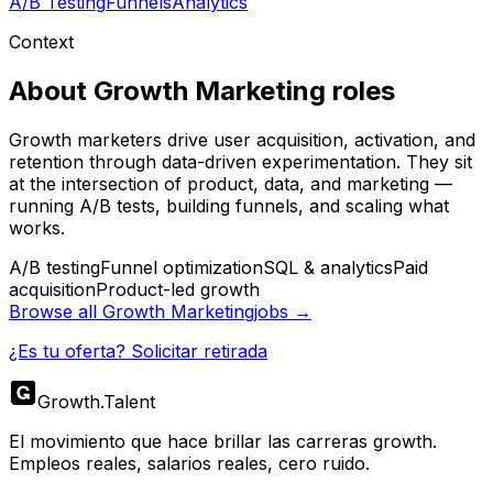
A/B Testing
Funnels
Analytics
Context
About
Growth Marketing
roles
Growth marketers drive user acquisition, activation, and
retention through data-driven experimentation. They sit
at the intersection of product, data, and marketing —
running A/B tests, building funnels, and scaling what
works.
A/B testing
Funnel optimization
SQL & analytics
Paid
acquisition
Product-led growth
Browse all
Growth Marketing
jobs →
¿Es tu oferta? Solicitar retirada
Growth
.
Talent
El movimiento que hace brillar las carreras growth.
Empleos reales, salarios reales, cero ruido.