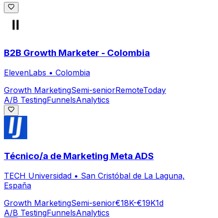
B2B Growth Marketer - Colombia
ElevenLabs
•
Colombia
Growth Marketing
Semi-senior
Remote
Today
A/B Testing
Funnels
Analytics
Técnico/a de Marketing Meta ADS
TECH Universidad
•
San Cristóbal de La Laguna,
España
Growth Marketing
Semi-senior
€18K-€19K
1d
A/B Testing
Funnels
Analytics