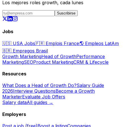
Los mejores roles growth, cada lunes
Suscribirse
Jobs
🇺🇸
USA Jobs
🇫🇷
Emplois France
🌎
Empleos LatAm
🇧🇷
Empregos Brasil
Growth Marketing
Head of Growth
Performance
Marketing
SEO
Product Marketing
CRM & Lifecycle
Resources
What Does a Head of Growth Do?
Salary Guide
2026
Interview Questions
Become a Growth
Marketer
Evaluate Job Offers
Salary data
All guides →
Employers
Post a job (free)
Boost a listing
Companies